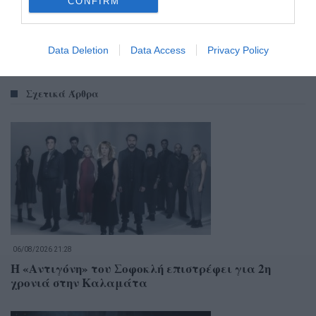
CONFIRM
Data Deletion
Data Access
Privacy Policy
Σχετικά Άρθρα
06/08/2026 21:28
Η «Αντιγόνη» του Σοφοκλή επιστρέφει για 2η
χρονιά στην Καλαμάτα