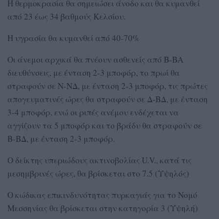
Η θερμοκρασία θα σημειώσει άνοδο και θα κυμανθεί
από 23 έως 34 βαθμούς Κελσίου.
Η υγρασία θα κυμανθεί από 40-70%
Οι άνεμοι αρχικά θα πνέουν ασθενείς από Β-ΒΑ
διευθύνσεις, με ένταση 2-3 μποφόρ, το πρωί θα
στραφούν σε Ν-ΝΔ, με ένταση 2-3 μποφόρ, τις πρώτες
απογευματινές ώρες θα στραφούν σε Δ-ΒΔ, με ένταση
3-4 μποφόρ, ενώ οι ριπές ανέμου ενδέχεται να
αγγίζουν τα 5 μποφόρ και το βράδυ θα στραφούν σε
Β-ΒΔ, με ένταση 2-3 μποφόρ.
Ο δείκτης υπεριώδους ακτινοβολίας U.V., κατά τις
μεσημβρινές ώρες, θα βρίσκεται στο 7.5 (Υψηλός)
Ο κώδικας επικινδυνότητας πυρκαγιάς για το Νομό
Μεσσηνίας θα βρίσκεται στην κατηγορία 3 (Υψηλή)