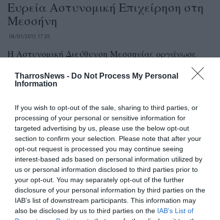
Ευρεία Αστυνομική Επιχείρηση στη
Μεσσήνη
04/01/2013 17:25
Η Αστυνομική Διεύθυνση Μεσσηνίας οργάνωσε
σήμερα από το πρωί έως το μεσημέρι, ευρεία
TharrosNews -
Do Not Process My Personal
αστυνομική επιχείρηση στη Μεσσήνη.Κατά την...
Information
If you wish to opt-out of the sale, sharing to third parties, or
Xωρίς τηλέφωνο και Ιντερνετ η
processing of your personal or sensitive information for
ΒΙΠΕ από τους τσιγγάνους
targeted advertising by us, please use the below opt-out
section to confirm your selection. Please note that after your
04/01/2013 09:24
opt-out request is processed you may continue seeing
Τηλεπικοινωνιακό «σκοτάδι» σε ΒΙΠΕ και
interest-based ads based on personal information utilized by
us or personal information disclosed to third parties prior to
ευρύτερη περιοχή Δεν έχουν αφήσει οργανισμό
your opt-out. You may separately opt-out of the further
του Δημοσίου που να μην τον… λεηλατούν οι
disclosure of your personal information by third parties on the
διάφορες...
IAB’s list of downstream participants. This information may
also be disclosed by us to third parties on the
IAB’s List of