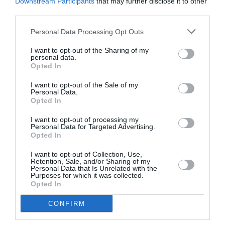
Downstream Participants
that may further disclose it to other
Σύλληψη 18χρονου για τσιγαριλίκι
third parties.
03/01/2013 21:06
Personal Data Processing Opt Outs
Συνελήφθη, σήμερα το μεσημέρι στην Καλαμάτα,
I want to opt-out of the Sharing of my
από αστυνομικούς του Τμήματος Δίωξης
personal data.
Opted In
Ναρκωτικών ένας 18χρονος, γιατί στην κατοχή
I want to opt-out of the Sale of my
του...
Personal Data.
Opted In
Του “σήκωσαν” τα λάστιχα!
I want to opt-out of processing my
Personal Data for Targeted Advertising.
Opted In
02/01/2013 21:04
Έκπληκτος σήμερα το πρωι Καλαματιανός
I want to opt-out of Collection, Use,
Retention, Sale, and/or Sharing of my
πολίτης αντίκρισε το αυτοκίνητο του χωρίς τις
Personal Data that Is Unrelated with the
Purposes for which it was collected.
ζάντες και τα λάστιχα ,στην οδό...
Opted In
CONFIRM
Συνελήφθησαν τέσσερις για