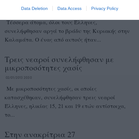
«φρουτάκια» στην Καλαμάτα
Data Deletion
Data Access
Privacy Policy
02/01/2013 20:46
Τέσσερα άτομα, όλοι τους Έλληνες,
συνελήφθησαν αργά το βράδυ της Κυριακής στην
Καλαμάτα. Ο ένας από αυτούς ήταν...
Τρεις νεαροί συνελήφθησαν με
μικροποσότητες χασίς
02/01/2013 20:30
Με μικροποσότητες χασίς, οι οποίες
κατασχέθηκαν, συνελήφθησαν τρεις νεαροί
Έλληνες, ηλικίας 15, 21 και 19 ετών αντίστοιχα,
το...
Στην ανακρίτρια 27