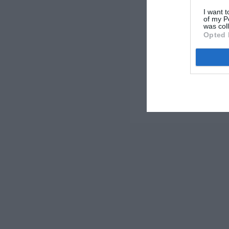
I want t
of my P
was col
Opted 