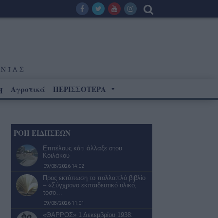
Αγροτικά
ΠΕΡΙΣΣΟΤΕΡΑ
Η
ΡΟΗ ΕΙΔΗΣΕΩΝ
Επιτέλους κάτι άλλαξε στου
Κοιλάκου
09/08/2026 14:02
Προς εκτύπωση το πολλαπλό βιβλίο
– «Σύγχρονο εκπαιδευτικό υλικό,
τόσο…
09/08/2026 11:01
«ΘΑΡΡΟΣ» 1 Δεκεμβρίου 1938: