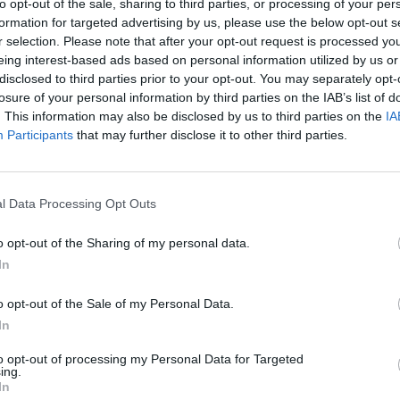
to opt-out of the sale, sharing to third parties, or processing of your per
formation for targeted advertising by us, please use the below opt-out s
Και αυτό το σαββατοκύριακο η Μεσσηνία
r selection. Please note that after your opt-out request is processed y
παίζει μπάλα. Δείτε τα αποτελέσματα
eing interest-based ads based on personal information utilized by us or
μέχρι αυτή τη στιγμή αλλά και τους...
disclosed to third parties prior to your opt-out. You may separately opt-
losure of your personal information by third parties on the IAB’s list of
. This information may also be disclosed by us to third parties on the
IA
Με 1-2 ο Μεσσηνιακός
Participants
that may further disclose it to other third parties.
επικράτησε στο μεγάλο
ντέρμπι (φωτογραφίες)
l Data Processing Opt Outs
15/12/2012 18:24
O Μεσσηνιακός ήταν ο μεγάλος νικητής στο
o opt-out of the Sharing of my personal data.
ντέρμπι της Α τοπικής κατηγορία , καθώς
In
επικράτησε με 1-2 απέναντι...
o opt-out of the Sale of my Personal Data.
In
Αθλητική ατζέντα του
to opt-out of processing my Personal Data for Targeted
Σαββατοκύριακου. Όλοι οι
ing.
In
αγώνες σε ποδόσφαιρο,