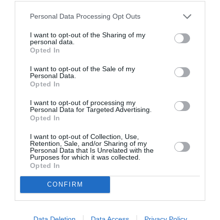
18/12/2014 12:43
Personal Data Processing Opt Outs
ΕΠΑΙΝΟΙ ΣΤΟΝ «ΓΑΣΤΡΟΝΟΜΟ» Η αξία της
I want to opt-out of the Sharing of my
personal data.
Κεντρικής Αγοράς Καλαμάτας είναι γνωστή στους
Opted In
ντόπιους. Την κατανοούν, όμως, και οι...
I want to opt-out of the Sale of my
Personal Data.
Opted In
Πρόσβαση σε δάνεια από την
Ευρωπαϊκή Τράπεζα Επενδύσεων
I want to opt-out of processing my
Personal Data for Targeted Advertising.
για Νέους Αγρότες
Opted In
17/12/2014 19:44
I want to opt-out of Collection, Use,
Retention, Sale, and/or Sharing of my
Εγκρίθηκε την περασμένη Δευτέρα, από το
Personal Data that Is Unrelated with the
Purposes for which it was collected.
Συμβούλιο Υπουργών Γεωργίας στις Βρυξέλλες, η
Opted In
πρόταση της ιταλικής Προεδρίας για ευκολότερη...
CONFIRM
Ίδρυση οργανώσεων παραγωγών
Data Deletion
Data Access
Privacy Policy