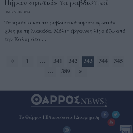
Πήραν «φωτιά» τα ραβδιστικά
15/12/2014 08:43
Τα πριόνια και τα ραβδιστικά πήραν «φωτιά»
χθες με τη λιακάδα. Μόλις έβγαινες λίγο έξω από
την Καλαμάτα,...
1
…
341
342
343
344
345
…
389
Το Θάρρος
|
Επικοινωνία
|
Διαφήμιση