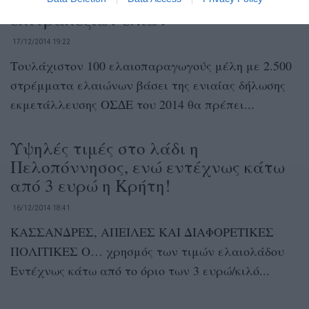
στον τομέα ελαιόλάδου και
επιτραπέζιων ελιών
17/12/2014 19:22
Τουλάχιστον 100 ελαιοπαραγωγούς μέλη με 2.500
στρέμματα ελαιώνων βάσει της ενιαίας δήλωσης
εκμετάλλευσης ΟΣ∆Ε του 2014 θα πρέπει...
Υψηλές τιμές στο λάδι η
Πελοπόννησος, ενώ εντέχνως κάτω
από 3 ευρώ η Κρήτη!
16/12/2014 18:41
ΚΑΣΣΑΝΔΡΕΣ, ΑΠΕΙΛΕΣ ΚΑΙ ΔΙΑΦΟΡΕΤΙΚΕΣ
ΠΟΛΙΤΙΚΕΣ Ο… χρησμός των τιμών ελαιολάδου
Εντέχνως κάτω από το όριο των 3 ευρώ/κιλό...