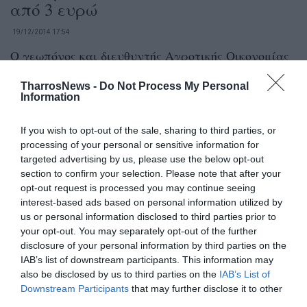
από 3 ευρώ
19/12/2014 17:54
Ο γεωπόνος και διευθυντής Αγροτικής Οικονομίας
και Κτηνιατρικής Τριφυλίας εκτιμά ότι φέτος
TharrosNews -
Do Not Process My Personal
είναι η χρονιά του ελληνικού ελαιολάδου ...
Information
If you wish to opt-out of the sale, sharing to third parties, or
Σε κίνδυνο η ελαιοκαλλιέργεια από
processing of your personal or sensitive information for
τη νέα ΚΑΠ
targeted advertising by us, please use the below opt-out
section to confirm your selection. Please note that after your
18/12/2014 20:37
opt-out request is processed you may continue seeing
Υποβάθμιση της ελαιοκαλλιέργειας στο πλαίσιο
interest-based ads based on personal information utilized by
us or personal information disclosed to third parties prior to
της νέας ΚΑΠ βλέπει ο Σύνδεσμος Ελαιοκομικών
your opt-out. You may separately opt-out of the further
Δήμων Κρήτης, καθώς, όπως υποστηρίζει, από...
disclosure of your personal information by third parties on the
IAB’s list of downstream participants. This information may
also be disclosed by us to third parties on the
IAB’s List of
Η Κεντρική Αγορά Καλαμάτας
Downstream Participants
that may further disclose it to other
κερδίζει τους επισκέπτες
third parties.