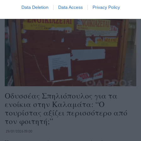
Data Deletion
Data Access
Privacy Policy
Οδυσσέας Σπηλιόπουλος για τα
ενοίκια στην Καλαμάτα: “Ο
τουρίστας αξίζει περισσότερο από
τον φοιτητή;”
29/07/2026 09:00