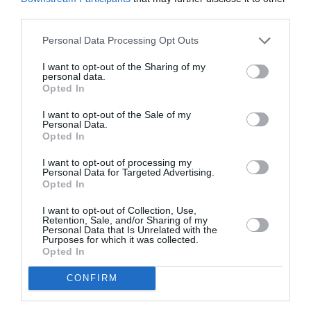
third parties.
Personal Data Processing Opt Outs
I want to opt-out of the Sharing of my
personal data.
Opted In
I want to opt-out of the Sale of my
Personal Data.
Opted In
Παιδικό Πολιτιστικό Φεστιβάλ:
I want to opt-out of processing my
Personal Data for Targeted Advertising.
Εικαστικό εργαστήρι για τη
Opted In
δημιουργική επαναχρησιμοποίηση
I want to opt-out of Collection, Use,
σήμερα
Retention, Sale, and/or Sharing of my
Personal Data that Is Unrelated with the
Purposes for which it was collected.
29/07/2026 09:55
Opted In
Συνεχίζεται απόψε, στις οχτώ, το 7ο Παιδικό
CONFIRM
Πολιτιστικό Φεστιβάλ του Δήμου Καλαμάτας και
της Φάρις, με τη δράση...