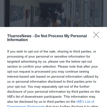
TharrosNews -
Do Not Process My Personal
Information
If you wish to opt-out of the sale, sharing to third parties, or
processing of your personal or sensitive information for
Τουρίστες ή φοιτητές;
targeted advertising by us, please use the below opt-out
section to confirm your selection. Please note that after your
29/07/2026 15:01
opt-out request is processed you may continue seeing
Ο τουρίστας αξίζει περισσότερο από τον φοιτητή;
interest-based ads based on personal information utilized by
Με αυτό το ξεκάθαρο ερώτημα έθεσε το πρόβλημα
us or personal information disclosed to third parties prior to
your opt-out. You may separately opt-out of the further
της “εκδίωξης” των...
disclosure of your personal information by third parties on the
IAB’s list of downstream participants. This information may
also be disclosed by us to third parties on the
IAB’s List of
Downstream Participants
that may further disclose it to other