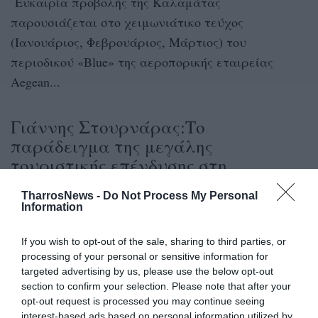
Ευκαιρία προβολής της Καλαμάτας
παρουσιάζεται στο χειμωνιάτικο τεύχος
(Ιανουάριος, Φεβρουάριος, Μάρτιος) του
περιοδικού «Blue» της αεροπορικής εταιρείας
Aegean...
Γιάννης Στουρνάρας:Το
παράδειγμα της μεγάλης
τουριστικής επένδυσης στη
Μεσσηνία, μπορεί να
TharrosNews -
Do Not Process My Personal
επαναληφθεί…
Information
15/01/2013 18:07
If you wish to opt-out of the sale, sharing to third parties, or
Οκτώ πυλώνες ενός νέου δεκαετούς αναπτυξιακού
processing of your personal or sensitive information for
σχεδίου παρουσίασε ο υπουργός Οικονομικών
targeted advertising by us, please use the below opt-out
section to confirm your selection. Please note that after your
μιλώντας στην εκδήλωση του ΙΟΒΕ για τη...
opt-out request is processed you may continue seeing
interest-based ads based on personal information utilized by