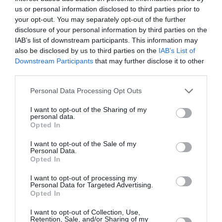
Ελληνες φοιτητές στις ΗΠΑ
us or personal information disclosed to third parties prior to
your opt-out. You may separately opt-out of the further
ανοίγουν δρόμο για επενδύσεις στην
disclosure of your personal information by third parties on the
πατρίδα
IAB’s list of downstream participants. This information may
also be disclosed by us to third parties on the
IAB’s List of
13/01/2013 20:02
Downstream Participants
that may further disclose it to other
Με εφαλτήριο ένα από τα πλέον καταξιωμένα
third parties.
πανεπιστήμια, το περίφημο Τζονκς Χόπκινς,
Personal Data Processing Opt Outs
διοργανώνουν μια σειρά από δράσεις, άλλοτε...
I want to opt-out of the Sharing of my
personal data.
Opted In
“Του νερού τα Παραμύθια” στη
Μεσσηνία – Σήμερα το Β’ μέρος
I want to opt-out of the Sale of my
Personal Data.
Opted In
12/01/2013 12:58
Σήμερα στις 14:30 θα μεταδοθεί από την ΕΤ 3 το
I want to opt-out of processing my
Personal Data for Targeted Advertising.
δεύτερο μέρος του αφιερώματος στη Μεσσηνία
Opted In
στην εκπομπή...
I want to opt-out of Collection, Use,
Retention, Sale, and/or Sharing of my