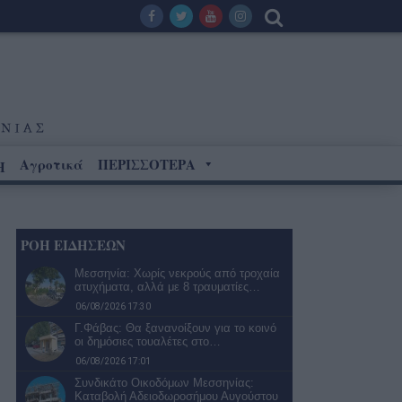
Αγροτικά
ΠΕΡΙΣΣΟΤΕΡΑ
Η
ΡΟΗ ΕΙΔΗΣΕΩΝ
Μεσσηνία: Χωρίς νεκρούς από τροχαία
ατυχήματα, αλλά με 8 τραυματίες…
06/08/2026 17:30
Γ.Φάβας: Θα ξανανοίξουν για το κοινό
οι δημόσιες τουαλέτες στο…
06/08/2026 17:01
Συνδικάτο Οικοδόμων Μεσσηνίας:
Καταβολή Αδειοδωροσήμου Αυγούστου