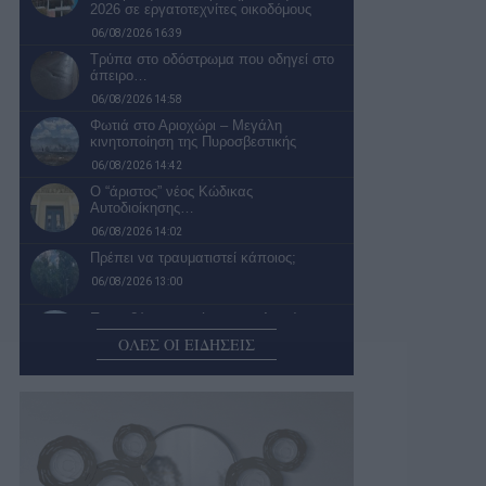
2026 σε εργατοτεχνίτες οικοδόμους
06/08/2026 16:39
Τρύπα στο οδόστρωμα που οδηγεί στο
άπειρο…
06/08/2026 14:58
Φωτιά στο Αριοχώρι – Μεγάλη
κινητοποίηση της Πυροσβεστικής
06/08/2026 14:42
Ο “άριστος” νέος Κώδικας
Αυτοδιοίκησης…
06/08/2026 14:02
Πρέπει να τραυματιστεί κάποιος;
06/08/2026 13:00
Παρεμβάσεις και έργα σε πληγείσες
περιοχές της Μεσσηνίας
ΟΛΕΣ ΟΙ ΕΙΔΗΣΕΙΣ
06/08/2026 12:01
Έρχεται το «Kalamata Pamisos River
Action» στον Άρι
06/08/2026 11:01