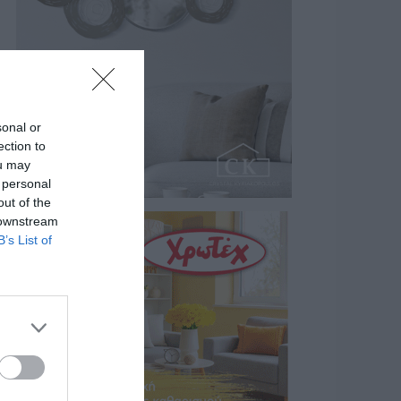
sonal or
ection to
ou may
 personal
out of the
 downstream
B’s List of