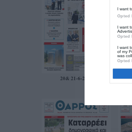
I want t
Opted 
I want 
Advertis
Opted 
I want t
of my P
was col
Opted 
20& 21-6-2025