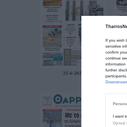
TharrosN
If you wish 
sensitive in
confirm you
continue se
information 
further disc
25-6-2026
participants
Downstream 
Persona
I want t
Opted 