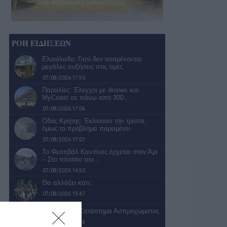
ΡΟΗ ΕΙΔΗΣΕΩΝ
Ελαιόλαδο: Γιατί δεν αναμένονται
μεγάλες αυξήσεις στις τιμές
07/08/2026 17:30
Παραλίες: Έλεγχοι με drones και
MyCoast σε πάνω από 300…
07/08/2026 17:06
Οδός Κρήτης: Έκλεισαν την τρύπα,
όμως το πρόβλημα παραμένει
07/08/2026 17:01
Το Φεστιβάλ Καντίνας έρχεται στον Άρι
– Στο πλαίσιο του…
07/08/2026 16:50
Θα αλλάξει κάτι;
07/08/2026 15:47
Το Δημοτικό Κατάστημα Ασπροχώματος
07/08/2026 15:15