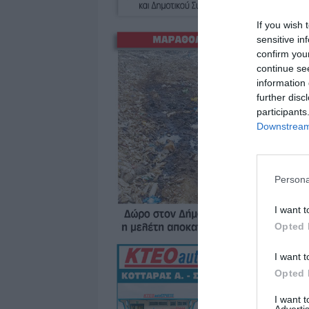
If you wish 
sensitive in
confirm you
continue se
information 
further disc
participants
Downstream 
Persona
I want t
Opted 
I want t
Opted 
I want 
Advertis