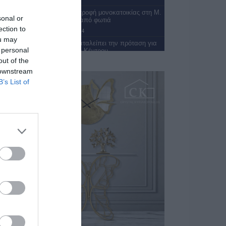
Ολική καταστροφή μονοκατοικίας στη Μ.
sonal or
Αλεξάνδρου από φωτιά
ection to
07/08/2026 13:24
ou may
Ο Δήμος εγκαταλείπει την πρόταση για
 personal
μεταφορά του Κέντρου
Συμβουλευτικής…
out of the
07/08/2026 13:01
 downstream
B’s List of
Απόψε οι Πυξ Λαξ επιστρέφουν στην
Καλαμάτα
07/08/2026 12:01