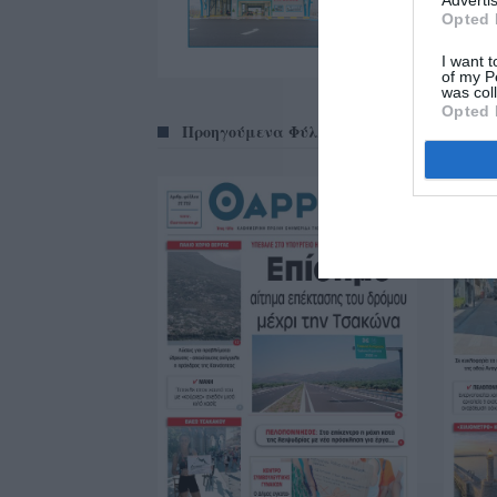
Opted 
I want t
of my P
was col
Opted 
Προηγούμενα Φύλλα