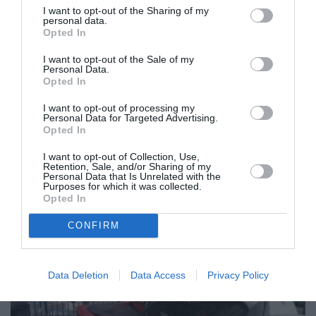
I want to opt-out of the Sharing of my
personal data.
Opted In
I want to opt-out of the Sale of my
Personal Data.
Opted In
6ο Σύστημα Αεροπροσκόπων
I want to opt-out of processing my
Personal Data for Targeted Advertising.
Καλαμάτας: Μονοήμερη εκδρομή
Opted In
στον Άγιο Φλώρο
I want to opt-out of Collection, Use,
Retention, Sale, and/or Sharing of my
09/06/2021 21:43
Personal Data that Is Unrelated with the
Purposes for which it was collected.
Μονοήμερη εκδρομή στον Άγιο Φλώρο
Opted In
πραγματοποίησε την περασμένη Κυριακή η αγέλη
CONFIRM
του 6ου Συστήματος Αεροπροσκόπων Καλαμάτας,
την πρώτη...
Data Deletion
Data Access
Privacy Policy