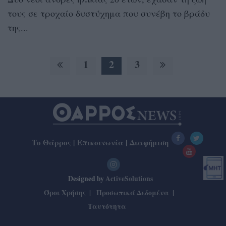
τους σε τροχαίο δυστύχημα που συνέβη το βράδυ
της...
1
2
3
Το Θάρρος
|
Επικοινωνία
|
Διαφήμιση
Designed by
ActiveSolutions
Όροι Χρήσης
Προσωπικά Δεδομένα
Ταυτότητα