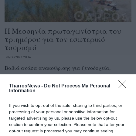
Η Μεσσηνία πρωταγωνίστρια του
τριημέρου για τον εσωτερικό
τουρισμό
23/06/2021 20:14
Βαθιά ανάσα ανακούφισης για ξενοδοχεία,
καταλύματα, εστίαση και μεταφορές Ημέρες
Δεκαπενταύγουστου από το 2019 και πριν θύμισαν
TharrosNews -
Do Not Process My Personal
Information
οι...
If you wish to opt-out of the sale, sharing to third parties, or
processing of your personal or sensitive information for
targeted advertising by us, please use the below opt-out
section to confirm your selection. Please note that after your
opt-out request is processed you may continue seeing