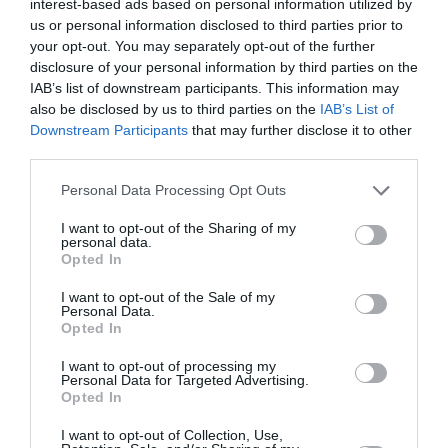
interest-based ads based on personal information utilized by
us or personal information disclosed to third parties prior to
your opt-out. You may separately opt-out of the further
disclosure of your personal information by third parties on the
IAB’s list of downstream participants. This information may
also be disclosed by us to third parties on the
IAB’s List of
Downstream Participants
that may further disclose it to other
third parties.
«Σαββατοκύριακες ανάσες» για τον
Personal Data Processing Opt Outs
τουρισμό και μετά ανησυχητική
ησυχία
I want to opt-out of the Sharing of my
personal data.
Opted In
09/06/2021 19:07
Με μικρές ανάσες τα Σαββατοκύριακα, με μία ή
I want to opt-out of the Sale of my
Personal Data.
δύο διανυκτερεύσεις, που δεν είναι ικανές ούτε να
Opted In
απαλύνουν τα...
I want to opt-out of processing my
Personal Data for Targeted Advertising.
Opted In
I want to opt-out of Collection, Use,