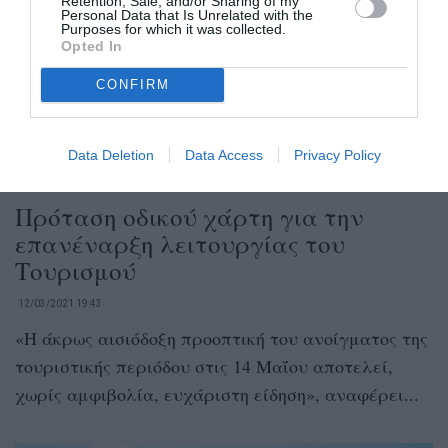
Retention, Sale, and/or Sharing of my
Personal Data that Is Unrelated with the
Purposes for which it was collected.
Opted In
CONFIRM
Data Deletion
Data Access
Privacy Policy
Πρόταση οδικού χάρτη για την
επανέναρξη λειτουργίας του
Τουρισμού
12/03/2021 19:43
«Η άκρως αισιόδοξη προοπτική του ανοίγματος της
τουριστικής περιόδου στις 14 Μαΐου αποτελεί,
χωρίς αμφιβολία, ευχάριστη είδηση», αναφέρει...