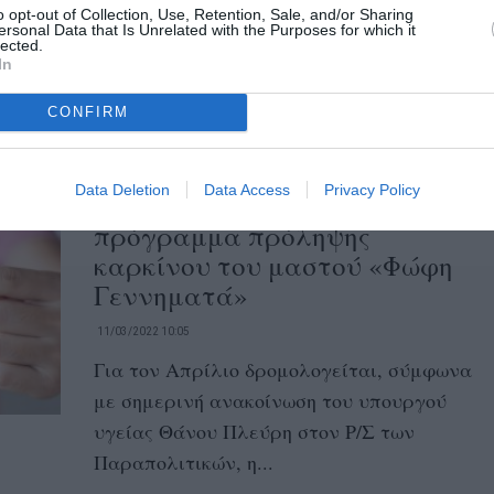
07/04/2022 16:00
o opt-out of Collection, Use, Retention, Sale, and/or Sharing
ersonal Data that Is Unrelated with the Purposes for which it
Με αφορμή το καλοκαίρι που πλησιάζει,
lected.
In
όπως και το μήνα ευαισθητοποίησης και
ενημέρωσης για το μελάνωμα (Μάιος),
CONFIRM
και...
Data Deletion
Data Access
Privacy Policy
Έναρξη από τον Απρίλιο για το
πρόγραμμα πρόληψης
καρκίνου του μαστού «Φώφη
Γεννηματά»
11/03/2022 10:05
Για τον Απρίλιο δρομολογείται, σύμφωνα
με σημερινή ανακοίνωση του υπουργού
υγείας Θάνου Πλεύρη στον Ρ/Σ των
Παραπολιτικών, η...