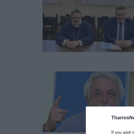
TharrosN
If you wish 