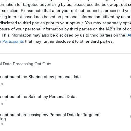
formation for targeted advertising by us, please use the below opt-out s
r selection. Please note that after your opt-out request is processed y
Ιατρικός Σύλλογος Μεσσηνίας:
eing interest-based ads based on personal information utilized by us or
Ενημερωτικές δράσεις για την
disclosed to third parties prior to your opt-out. You may separately opt-
πρόληψη και αντιμετώπιση του
losure of your personal information by third parties on the IAB’s list of
μελανώματος
. This information may also be disclosed by us to third parties on the
IA
Participants
that may further disclose it to other third parties.
01/07/2022 06:11
Με μια δράση, επίκαιρη όσο ποτέ, ο
Ιατρικός Σύλλογος Μεσσηνίας πρόκειται να
l Data Processing Opt Outs
συμβάλλει στην ενημέρωση και
o opt-out of the Sharing of my personal data.
αντιμετώπιση των...
In
o opt-out of the Sale of my Personal Data.
ΔΗΜ.Τ.Ο. Ν.Δ. Καλαμάτας:
In
Δράση ευαισθητοποίησης για το
μελάνωμα και τον καρκίνο του
to opt-out of processing my Personal Data for Targeted
ing.
δέρματος
In