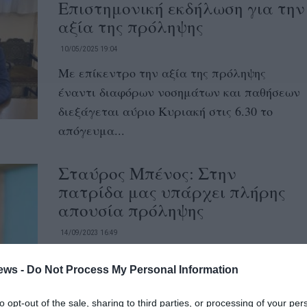
Επιστημονική εκδήλωση για την
αξία της πρόληψης
10/05/2025 19:04
Με επίκεντρο την αξία της πρόληψης
έναντι διαφόρων νοσημάτων και παθήσεων
διεξάγεται αύριο Κυριακή στις 6.30 το
απόγευμα...
Σταύρος Μπένος: Στην
πατρίδα μας υπάρχει πλήρης
απουσία πρόληψης
14/09/2023 16:49
Συνέντευξη στο iefimerida.gr παραχώρησε ο
ews -
Do Not Process My Personal Information
άνθρωπος που το όνομά του έχει ταυτιστεί
με τη διαχείριση κρίσεων, με πιο...
to opt-out of the sale, sharing to third parties, or processing of your per