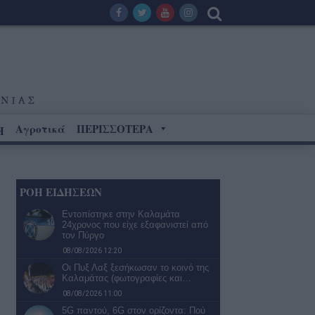
Αγροτικά
ΠΕΡΙΣΣΟΤΕΡΑ
Η
ΡΟΗ ΕΙΔΗΣΕΩΝ
Εντοπίστηκε στην Καλαμάτα
24χρονος που είχε εξαφανιστεί από
τον Πύργο
08/08/2026 12:20
Οι Πυξ Λαξ ξεσήκωσαν το κοινό της
Καλαμάτας (φωτογραφίες και…
08/08/2026 11:00
5G παντού, 6G στον ορίζοντα: Πού