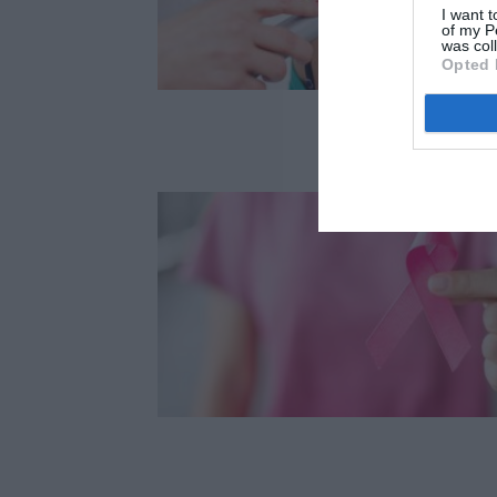
I want t
of my P
was col
Opted 