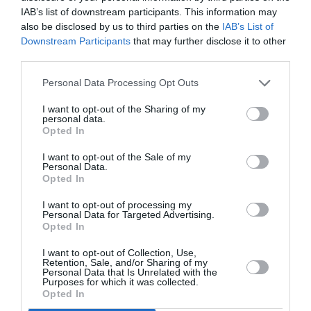
IAB’s list of downstream participants. This information may
also be disclosed by us to third parties on the
IAB’s List of
Downstream Participants
that may further disclose it to other
third parties.
Οι νέες αεροπορικές οδηγίες
Personal Data Processing Opt Outs
πτήσεων εξωτερικού -Οι
προϋποθέσεις εισόδου στην Ελλάδα
I want to opt-out of the Sharing of my
personal data.
Opted In
06/02/2022 12:27
Η Υπηρεσία Πολιτικής Αεροπορίας (ΥΠΑ), στο
I want to opt-out of the Sale of my
Personal Data.
πλαίσιο των νέων κανόνων της Ευρωπαϊκής
Opted In
Ένωσης σχετικά με την ισχύ του...
I want to opt-out of processing my
Personal Data for Targeted Advertising.
Opted In
I want to opt-out of Collection, Use,
Retention, Sale, and/or Sharing of my
Personal Data that Is Unrelated with the
Purposes for which it was collected.
Opted In