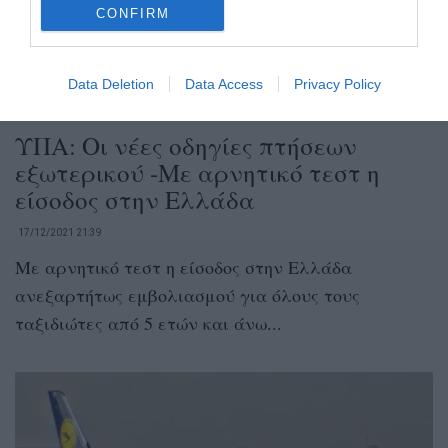
CONFIRM
Data Deletion
Data Access
Privacy Policy
ΥΠΑ: Οι νέες οδηγίες πτήσεων
εξωτερικού -Με αρνητικό τεστ η
είσοδος στην Ελλάδα
17/12/2021 21:39
Με αρνητικό τεστ η είσοδος στην Ελλάδα
ανεξαρτήτως εμβολιασμού για όλους τους
ταξιδιώτες από 5 ετών και άνω...