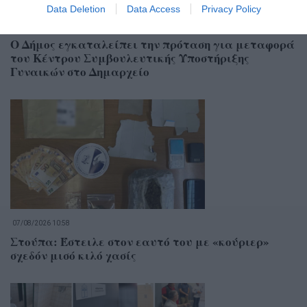
Data Deletion
Data Access
Privacy Policy
07/08/2026 13:01
Ο Δήμος εγκαταλείπει την πρόταση για μεταφορά
του Κέντρου Συμβουλευτικής Υποστήριξης
Γυναικών στο Δημαρχείο
07/08/2026 10:58
Στούπα: Έστειλε στον εαυτό του με «κούριερ»
σχεδόν μισό κιλό χασίς