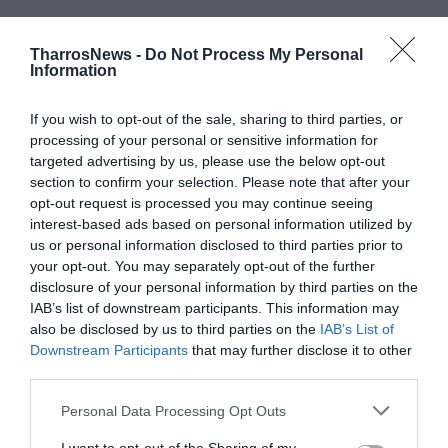
TharrosNews -
Do Not Process My Personal
Information
«Οι θύτες και τα θύματα»
If you wish to opt-out of the sale, sharing to third parties, or
processing of your personal or sensitive information for
Ο δικηγόρος των οικοπεδούχων, Παναγιώτης Νταής,
targeted advertising by us, please use the below opt-out
ανέφερε ότι στο συγκεκριμένο σημείο της πόλης
section to confirm your selection. Please note that after your
καθημερινά εδώ και πολλά χρόνια διαπράττονται
opt-out request is processed you may continue seeing
εγκλήματα με πράξεις και παραλείψεις των αρμοδίων:
interest-based ads based on personal information utilized by
us or personal information disclosed to third parties prior to
«Ρευματοκλοπές με αυτοσχέδιους μηχανισμούς,
your opt-out. You may separately opt-out of the further
καταπάτηση δημοσίων εκτάσεων, κατάληψη
disclosure of your personal information by third parties on the
δημοτικών οδών, πεζοδρομιών και πλατειών,
IAB’s list of downstream participants. This information may
also be disclosed by us to third parties on the
IAB’s List of
κατάληψη ιδιωτικών εκτάσεων, παράνομες
Downstream Participants
that may further disclose it to other
υδροδοτήσεις και υδροκλοπές, παραβάσεις καθήκοντος
third parties.
και σωρεία πολεοδομικών και υγειονομικών
παραβάσεων.
Personal Data Processing Opt Outs
Πρόσφατα είχαμε πυρκαγιά και κρούσματα