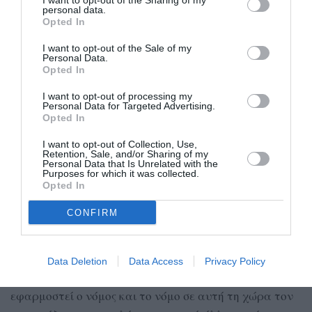
I want to opt-out of the Sharing of my
personal data.
ηπατίτιδας στο γειτονικό σχολείο.
Opted In
Η ευθύνη για όλα τα παραπάνω έχει ονοματεπώνυμο:
I want to opt-out of the Sale of my
ο δήμαρχος της Καλαμάτας, ο πρόεδρος του δ.
Personal Data.
διαμερίσματος, ο διευθυντής της ΔΕΗ, ο διευθυντής του
Opted In
ΟΕΚ, ο διοικητής του ΟΑΕΔ και οι αρμόδιες
I want to opt-out of processing my
αστυνομικές αρχές, εδώ και 15 χρόνια.
Personal Data for Targeted Advertising.
Opted In
Με τις πράξεις και τις παραλείψεις τους όλα αυτά τα
χρόνια είναι οι θύτες. Οι εντολείς μου είναι τα θύματα.
I want to opt-out of Collection, Use,
Retention, Sale, and/or Sharing of my
Οι τσιγγάνοι είναι ταυτόχρονα θύτες και θύματα.
Personal Data that Is Unrelated with the
Purposes for which it was collected.
Αυτή η εικόνα της τριτοκοσμικής γειτονιάς θα πρέπει
Opted In
να εξαλειφθεί, όπως υποσχέθηκαν οι αρμόδιοι κατά
CONFIRM
την αυτοψία που πραγματοποιήσαμε αρχές
Σεπτεμβρίου.
Μέχρι σήμερα έχουμε εισπράξει ευχολόγια και
Data Deletion
Data Access
Privacy Policy
μετάθεση ευθυνών, το μόνο που ζητάμε είναι να
εφαρμοστεί ο νόμος και το νόμο σε αυτή τη χώρα τον