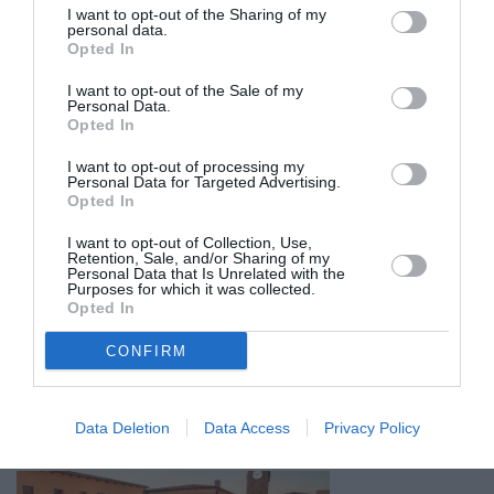
I want to opt-out of the Sharing of my
personal data.
Opted In
06/08/2026 18:00
I want to opt-out of the Sale of my
Ένα γαστρονομικό & πολιτιστικό ταξίδι στο
Personal Data.
Opted In
«Χιλιόμετρο» της Καλαμάτας
I want to opt-out of processing my
Personal Data for Targeted Advertising.
Opted In
I want to opt-out of Collection, Use,
Retention, Sale, and/or Sharing of my
Personal Data that Is Unrelated with the
Purposes for which it was collected.
Opted In
CONFIRM
06/08/2026 11:01
Έρχεται το «Kalamata Pamisos River Action» στον
Άρι
Data Deletion
Data Access
Privacy Policy