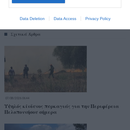
Data Deletion
Data Access
Privacy Policy
Σχετικά Άρθρα
07/08/2026 06:44
Υψηλός κίνδυνος πυρκαγιάς για την Περιφέρεια
Πελοποννήσου σήμερα