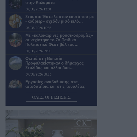
στην Καλαμάτα
07/08/2026 12:01
Στούπα: Έστειλε στον εαυτό του με
«κούριερ» σχεδόν μισό κιλό…
07/08/2026 10:58
Με «καλοκαιρινές μουσικοδρομίες»
συνεχίστηκε το 7ο Παιδικό
Πολιτιστικό Φεστιβάλ του…
07/08/2026 09:58
Φωτιά στη Βοιωτία:
Προφυλακίστηκαν ο δήμαρχος
Στυλίδας και άλλοι δύο…
07/08/2026 08:26
Εργασίες αναβάθμισης στα
αποδυτήρια και στις τουαλέτες
κοινού στο Κλειστό…
ΟΛΕΣ ΟΙ ΕΙΔΗΣΕΙΣ
07/08/2026 07:50
ΕΠΣ Μεσσηνίας: «Κλείνει» Μιχάλη
Γεωργιόπουλο για προπονητή στις
Μεικτές Ομάδες
07/08/2026 07:30
Υψηλός κίνδυνος πυρκαγιάς για την
Περιφέρεια Πελοποννήσου σήμερα