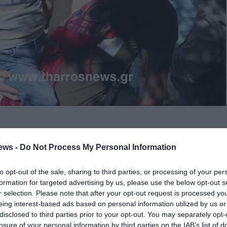
ασμό θα διοργανώσει το Πανελλήνιο Δίκτυο Εθελοντικών
ews -
Do Not Process My Personal Information
ύ και Μητρότητας την Κυριακή 3 Νοεμβρίου, στην
 σιντριβάνι), στις 11.00 το πρωί.
to opt-out of the sale, sharing to third parties, or processing of your per
ο εορτασμός της Εβδομάδας Μητρικού Θηλασμού από την
formation for targeted advertising by us, please use the below opt-out s
οώθηση του θηλασμού), τον Παγκόσμιο Οργανισμό Υγείας
r selection. Please note that after your opt-out request is processed y
ου. Στην Ελλάδα, η εβδομάδα αυτή εορτάζεται 1-7
eing interest-based ads based on personal information utilized by us or
στηρίζουμε το θηλασμό: Υποστηρίζουμε τις μητέρες».
disclosed to third parties prior to your opt-out. You may separately opt-
δεν υπακούει σε ωράρια, τα μωράκια που θα θέλουν να
losure of your personal information by third parties on the IAB’s list of