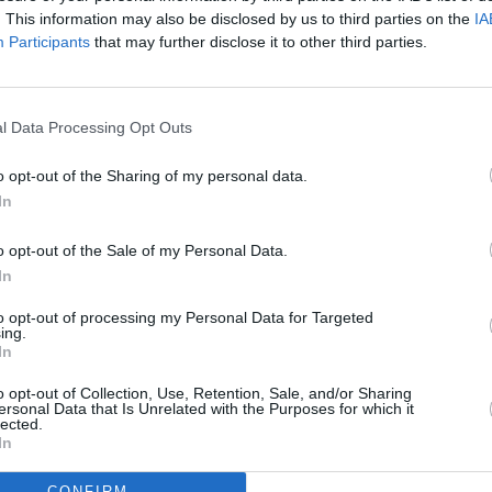
ρηθούν στον Πανελλαδικό Ταυτόχρονο Δημόσιο Θηλασμό
. This information may also be disclosed by us to third parties on the
IA
εις.
Participants
that may further disclose it to other third parties.
l Data Processing Opt Outs
o opt-out of the Sharing of my personal data.
In
o opt-out of the Sale of my Personal Data.
In
to opt-out of processing my Personal Data for Targeted
ing.
In
o opt-out of Collection, Use, Retention, Sale, and/or Sharing
ersonal Data that Is Unrelated with the Purposes for which it
lected.
In
CONFIRM