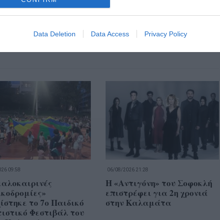
Data Deletion
Data Access
Privacy Policy
26 09:58
06/08/2026 21:28
καλοκαιρινές
Η «Αντιγόνη» του Σοφοκλή
ικοδρομίες»
επιστρέφει για 2η χρονιά
ίστηκε το 7ο Παιδικό
στην Καλαμάτα
ιστικό Φεστιβάλ του