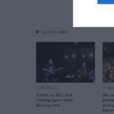
Σχετικά Άρθρα
07/08/2026 12:01
07/08/20
Απόψε οι Πυξ Λαξ
Με «
επιστρέφουν στην
μουσ
Καλαμάτα
συνεχ
Πολιτ