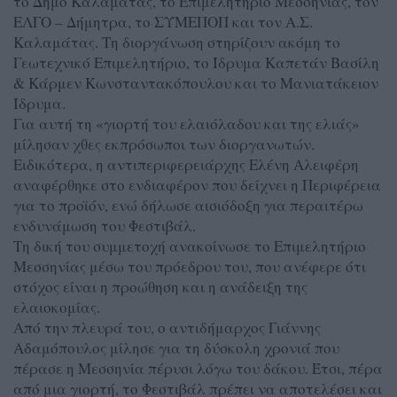
το Δήμο Καλαμάτας, το Επιμελητήριο Μεσσηνίας, τον
ΕΛΓΟ – Δήμητρα, το ΣΥΜΕΠΟΠ και τον Α.Σ.
Καλαμάτας. Τη διοργάνωση στηρίζουν ακόμη το
Γεωτεχνικό Επιμελητήριο, το Ίδρυμα Καπετάν Βασίλη
& Κάρμεν Κωνσταντακόπουλου και το Μανιατάκειον
Ίδρυμα.
Για αυτή τη «γιορτή του ελαιόλαδου και της ελιάς»
μίλησαν χθες εκπρόσωποι των διοργανωτών.
Ειδικότερα, η αντιπεριφερειάρχης Ελένη Αλειφέρη
αναφέρθηκε στο ενδιαφέρον που δείχνει η Περιφέρεια
για το προϊόν, ενώ δήλωσε αισιόδοξη για περαιτέρω
ενδυνάμωση του Φεστιβάλ.
Τη δική του συμμετοχή ανακοίνωσε το Επιμελητήριο
Μεσσηνίας μέσω του πρόεδρου του, που ανέφερε ότι
στόχος είναι η προώθηση και η ανάδειξη της
ελαιοκομίας.
Από την πλευρά του, ο αντιδήμαρχος Γιάννης
Αδαμόπουλος μίλησε για τη δύσκολη χρονιά που
πέρασε η Μεσσηνία πέρυσι λόγω του δάκου. Έτσι, πέρα
από μια γιορτή, το Φεστιβάλ πρέπει να αποτελέσει και