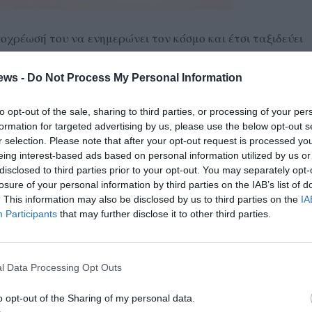
ποχρέωσή του να ενημερώνει τον κόσμο και έτσι ταξιδεύει
να πληροφορήσει τους ενδιαφερομένους αναφορικά με
και πώς μπορεί να βοηθηθούν.
ews -
Do Not Process My Personal Information
γάλο, παρότι φτάνουμε στην έξοδο από την κρίση. Πλέον τα
στόσο τα προβλήματα της κρίσης δεν έχουν εξαλειφθεί.
to opt-out of the sale, sharing to third parties, or processing of your per
formation for targeted advertising by us, please use the below opt-out s
ωση των φόρων, ωστόσο υπάρχει κόσμος που στα χρόνια της
r selection. Please note that after your opt-out request is processed y
δανείων, τα οποία αδυνατούσε να πληρώσει με τους
eing interest-based ads based on personal information utilized by us or
εί να τα διαχειριστεί. Για το λόγο αυτό πρέπει να μπει
disclosed to third parties prior to your opt-out. You may separately opt-
losure of your personal information by third parties on the IAB’s list of
εί να γίνει με μακροπρόθεσμες ρυθμίσεις και ανά μήνα ο
. This information may also be disclosed by us to third parties on the
IA
ανά περίπτωση.
Participants
that may further disclose it to other third parties.
α εργαλεία εξωδικαστικά για τον παραπάνω σκοπό και
τη (του εξωδικαστικού μηχανισμού) να «κόβει» αρκετούς
ης, ο κ. Κουρμούσης ανέφερε ότι οι 120 δόσεις τελείωσαν
l Data Processing Opt Outs
νο οι 48.
o opt-out of the Sharing of my personal data.
ρε πως η μία είναι για τις επιχειρήσεις, όπου μπορούν να