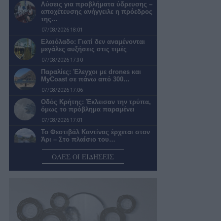
Λύσεις για προβλήματα ύδρευσης –
αποχέτευσης ανήγγειλε η πρόεδρος
της…
07/08/2026 18:01
Ελαιόλαδο: Γιατί δεν αναμένονται
μεγάλες αυξήσεις στις τιμές
07/08/2026 17:30
Παραλίες: Έλεγχοι με drones και
MyCoast σε πάνω από 300…
07/08/2026 17:06
Οδός Κρήτης: Έκλεισαν την τρύπα,
όμως το πρόβλημα παραμένει
07/08/2026 17:01
Το Φεστιβάλ Καντίνας έρχεται στον
Άρι – Στο πλαίσιο του…
07/08/2026 16:50
ΟΛΕΣ ΟΙ ΕΙΔΗΣΕΙΣ
Θα αλλάξει κάτι;
07/08/2026 15:47
Το Δημοτικό Κατάστημα
Ασπροχώματος
07/08/2026 15:15