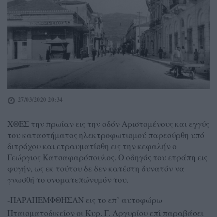
27/03/2020 20:34
ΧΘΕΣ την πρωίαν εις την οδόν Αριστομένους και εγγύς
του καταστήματος ηλεκτροφωτισμού παρεσύρθη υπό
διτρόχου και ετραυματίσθη εις την κεφαλήν ο
Γεώργιος Κατσαφαρόπουλος. Ο οδηγός του ετράπη εις
φυγήν, ως εκ τούτου δε δεν κατέστη δυνατόν να
γνωσθή το ονοματεπώνυμόν του.
-ΠΑΡΑΠΕΜΦΘΗΣΑΝ εις το επ’ αυτοφώρω
Πταισματοδικείον οι Κυρ. Γ. Αργυρίου επί παραβάσει