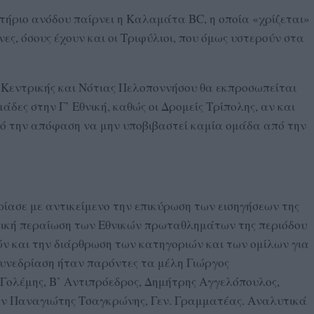
τήριο ανόδου παίρνει η Καλαμάτα BC, η οποία «χρίζεται»
ς, όσους έχουν και οι Τριφύλιοι, που όμως υστερούν στα
εντρικής και Νότιας Πελοποννήσου θα εκπροσωπείται
άδες στην Γ’ Εθνική, καθώς οι Δρομείς Τρίπολης, αν και
πό την απόφαση να μην υποβιβαστεί καμία ομάδα από την
ίασε με αντικείμενο την επικύρωση των εισηγήσεων της
ική περαίωση των Εθνικών πρωταθλημάτων της περιόδου
ών και την διάρθρωση των κατηγοριών και των ομίλων για
συνεδρίαση ήταν παρόντες τα μέλη Γιώργος
 Γολέμης, Β’ Αντιπρόεδρος, Δημήτρης Αγγελόπουλος,
ών Παναγιώτης Τσαγκρώνης, Γεν. Γραμματέας. Αναλυτικά