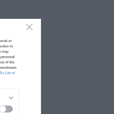
sonal or
ection to
ou may
 personal
out of the
 downstream
B’s List of