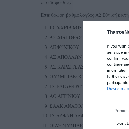
οι αποφάσεις:
Επικύρωση βαθμολογίας Α2 Εθνική κατη
ΓΣ ΧΑΡΙΛΑΟΣ ΤΡΙΚΟΥΠΗΣ
TharrosN
ΑΣ ΔΙΑΓΟΡΑΣ ΔΡΥΟΠΙΔΕΩΝ
If you wish 
ΑΕ ΨΥΧΙΚΟΥ
sensitive in
ΑΣ ΑΠΟΛΛΩΝ ΠΑΤΡΑΣ
confirm you
continue se
ΑΣ ΚΑΡΔΙΤΣΑΣ
information 
ΟΛΥΜΠΙΑΚΟΣ ΣΦΠ
further disc
participants
ΓΣ ΕΛΕΥΘΕΡΟΥΠΟΛΗΣ
Downstream 
ΑΟ ΑΓΡΙΝΙΟΥ
ΣΑΑΚ ΑΝΑΤΟΛΙΑ
Persona
ΓΣ ΔΑΦΝΗ ΔΑΦΝΙΟΥ
I want t
ΟΙΑΞ ΝΑΥΠΛΙΟΥ