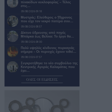
πινακίδων κυκλοφορίας – Τέλος
στις…
09/08/2026 09:18
Μυστράς: Ελεύθερος ο 55χρονος
που είχε τον νεκρό πατέρα σου…
09/08/2026 08:57
Δίκτυο ύδρευσης από πηγές
Μπάρκα έως Βελίκα: Το έργο θα…
09/08/2026 08:00
Πολύ υψηλός κίνδυνος πυρκαγιάς
σήμερα – Οι περιοχές έχουν τεθεί…
09/08/2026 07:57
Συγκροτήθηκε το νέο συμβούλιο της
Κεντρικής Αγοράς Καλαμάτας που
έχει…
09/08/2026 07:38
ΟΛΕΣ ΟΙ ΕΙΔΗΣΕΙΣ
Μπήκε σε ηλικία που βγάζει ζημιές
το Μέγαρο Χορού Καλαμάτας
08/08/2026 20:58
Ο καιρός αύριο Κυριακή στην
Καλαμάτα
08/08/2026 20:06