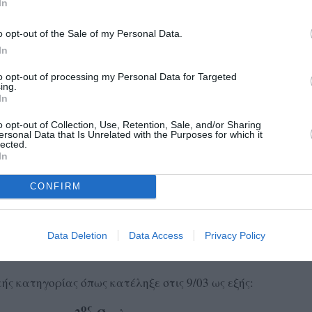
In
o opt-out of the Sale of my Personal Data.
In
to opt-out of processing my Personal Data for Targeted
ing.
In
o opt-out of Collection, Use, Retention, Sale, and/or Sharing
ersonal Data that Is Unrelated with the Purposes for which it
ΡΙΛΑΟΣ ΤΡΙΚΟΥΠΗΣ
ΑΣ
και μαζί με τον δεύτερο
lected.
In
αι στην Α1 Εθνική κατηγορία. Σε περίπτωση άρνησης
ς σε άλλο Σωματείο.
CONFIRM
υ 12 της Ειδικής Προκήρυξης του Πρωταθλήματος της Α2
άζεται καμία ομάδα στην Β’ Εθνική κατηγορία ανδρών
Data Deletion
Data Access
Privacy Policy
ής κατηγορίας όπως κατέληξε στις 9/03 ως εξής:
ος