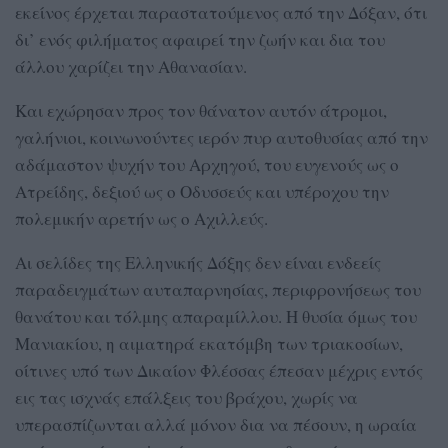
εκείνος έρχεται παραστατούμενος από την Δόξαν, ότι
δι’ ενός φιλήματος αφαιρεί την ζωήν και δια του
άλλου χαρίζει την Αθανασίαν.
Και εχώρησαν προς τον θάνατον αυτόν άτρομοι,
γαλήνιοι, κοινωνούντες ιερόν πυρ αυτοθυσίας από την
αδάμαστον ψυχήν του Αρχηγού, του ευγενούς ως ο
Ατρείδης, δεξιού ως ο Οδυσσεύς και υπέροχου την
πολεμικήν αρετήν ως ο Αχιλλεύς.
Αι σελίδες της Ελληνικής Δόξης δεν είναι ενδεείς
παραδειγμάτων αυταπαρνησίας, περιφρονήσεως του
θανάτου και τόλμης απαραμίλλου. Η θυσία όμως του
Μανιακίου, η αιματηρά εκατόμβη των τριακοσίων,
οίτινες υπό των Δικαίον Φλέσσας έπεσαν μέχρις εντός
εις τας ισχνάς επάλξεις του βράχου, χωρίς να
υπερασπίζωνται αλλά μόνον δια να πέσουν, η ωραία