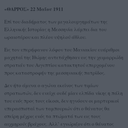
«ΘΑΡΡΟΣ» 22 Μαΐου 1911
Επί του διαδήματος των μεγαλουργημάτων της
Ελληνικής Ιστορίας η Μεσσηνία λάμπει δια του
ωραιοτέρου και πλέον υψηλού άθλου.
Εις τον υπερήφανον λόφον του Μανιακίου ευάριθμοι
μαχηταί της Ιθώμης αντετάχθησαν εις την χειμαρρώδη
στρατιάν του Αιγυπτίου κατακτητού επερχομένου
προς καταστροφήν της μεσσηνιακής πατρίδος.
Δεν ήτο άμυνα ο αγώνα εκείνος των τιμίων
στρατιωτών, δεν ενείχε ουδέ μίαν ελπίδα νίκης η πάλη
του ενός προς τους είκοσι, δεν ηγνόουν οι μαρτυρικοί
υπερασπισταί των ταμπουριών ότι ο θάνατος θα
σπείρη μέχρις ενός τα πτώματά των εις τους
αιχμηρούς βράχους. Αλλ’ εγνώριζον ότι ο θάνατος