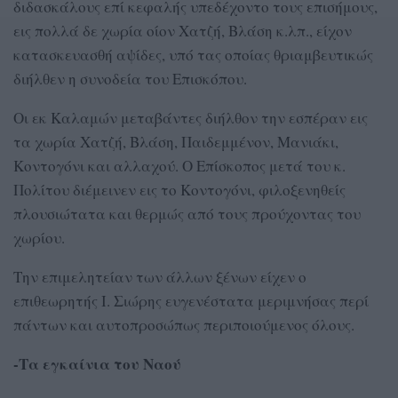
διδασκάλους επί κεφαλής υπεδέχοντο τους επισήμους,
εις πολλά δε χωρία οίον Χατζή, Βλάση κ.λπ., είχον
κατασκευασθή αψίδες, υπό τας οποίας θριαμβευτικώς
διήλθεν η συνοδεία του Επισκόπου.
Οι εκ Καλαμών μεταβάντες διήλθον την εσπέραν εις
τα χωρία Χατζή, Βλάση, Παιδεμμένον, Μανιάκι,
Κοντογόνι και αλλαχού. Ο Επίσκοπος μετά του κ.
Πολίτου διέμεινεν εις το Κοντογόνι, φιλοξενηθείς
πλουσιώτατα και θερμώς από τους προύχοντας του
χωρίου.
Την επιμελητείαν των άλλων ξένων είχεν ο
επιθεωρητής Ι. Σιώρης ευγενέστατα μεριμνήσας περί
πάντων και αυτοπροσώπως περιποιούμενος όλους.
-Τα εγκαίνια του Ναού