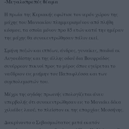
-Μεγαλοπρεπές θέαμα
Η πρωία της Κυριακής εφώτισε τον ιερόν χώρον της
μάχης του Μανιακίου πλημμυρισμένον από πλήθη
κόσμου, τα οποία μόνον προ 85 ετών κατά την ημέραν
της μάχης θα συνεκεντρώθησαν πάλιν εκεί.
Σμήνη πεζών και ιππέων, άνδρες, γυναίκες, παιδιά εκ
Λυγουδίστης και της άλλης οδού δια Βουφράδος
συνέρρεον πυκνοί προς το μέρος όπου εγείρεται το
ναΰδριον εις μνήμην του Παπαφλέσσα και των
συμπολεμιστών του.
Μέχρι της ογδόης πρωινής υπολογίζεται άνευ
υπερβολής ότι συνεκεντρώθησαν εις το Μανιάκι δέκα
χιλιάδες λαού, το πλείστον εκ της επαρχίας Μεσσήνης.
Διεκρίνοντο ο Σεβασμιώτατος μετά εκατόν