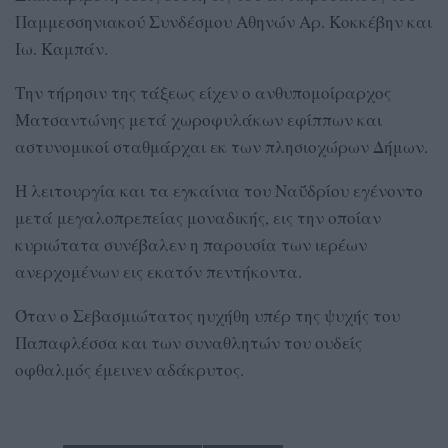
Παμμεσσηνιακού Συνδέσμου Αθηνών Αρ. Κοκκέβην και
Ιω. Καμπάν.
Την τήρησιν της τάξεως είχεν ο ανθυπομοίραρχος
Ματσαντώνης μετά χωροφυλάκων εφίππων και
αστυνομικοί σταθμάρχαι εκ των πλησιοχώρων Δήμων.
Η λειτουργία και τα εγκαίνια του Ναΰδρίου εγένοντο
μετά μεγαλοπρεπείας μοναδικής, εις την οποίαν
κυριώτατα συνέβαλεν η παρουσία των ιερέων
ανερχομένων εις εκατόν πεντήκοντα.
Όταν ο Σεβασμιώτατος ηυχήθη υπέρ της ψυχής του
Παπαφλέσσα και των συναθλητών του ουδείς
οφθαλμός έμεινεν αδάκρυτος.