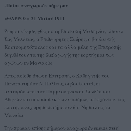
-Ποίοι αναχωρούν σήμερον
«ΘΑΡΡΟΣ» 21 Μαΐου 1911
Ζωηρά κίνησις χθες εν τη Επισκοπή Μεσσηνίας, όπου ο
Σος Μελέτιος, ο Επιθεωρητής Σιώρης, ο βουλευτής
Κουτσομητόπουλος και τα άλλα μέλη της Επιτροπής
διηυθέτουν τα της διεξαγωγής της εορτής και των
αγώνων εν Μανιακίω.
Απεφασίσθη όπως η Επιτροπή, ο Καθηγητής του
Πανεπιστημίου Ν. Πολίτης, οι βουλευταί, οι
αντιπρόσωποι του Παμμεσσηνιακού Συνδέσμου
Αθηνών και οι λοιποί εκ των επισήμως μετεχόντων της
εορτής αναχωρήσωσι σήμερον δια Νησίον εις το
Μανιάκι.
Την πρωίαν επίσης σήμερον αναχωρούν εκείσε πεζή