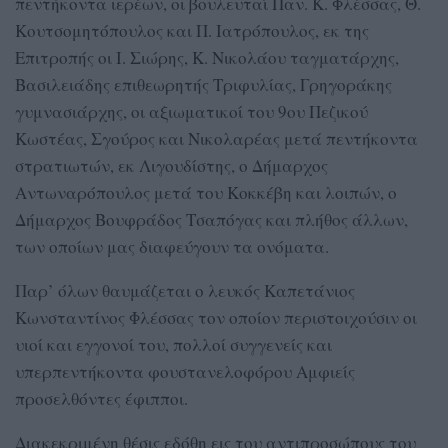
πεντήκοντα ιερέων, οι βουλευταί Παν. Κ. Φλέσσας, Θ.
Κουτσομητόπουλος και Π. Ιατρόπουλος, εκ της
Επιτροπής οι Ι. Σιώρης, Κ. Νικολάου ταγματάρχης,
Βασιλειάδης επιθεωρητής Τριφυλίας, Γρηγοράκης
γυμνασιάρχης, οι αξιωματικοί του 9ου Πεζικού
Κωστέας, Σγούρος και Νικολαρέας μετά πεντήκοντα
στρατιωτών, εκ Λιγουδίστης, ο Δήμαρχος
Αντωναρόπουλος μετά του Κοκκέβη και λοιπών, ο
Δήμαρχος Βουφράδος Τσαπόγας και πλήθος άλλων,
των οποίων μας διαφεύγουν τα ονόματα.
Παρ’ όλων θαυμάζεται ο λευκός Καπετάνιος
Κωνσταντίνος Φλέσσας τον οποίον περιστοιχούσιν οι
υιοί και εγγονοί του, πολλοί συγγενείς και
υπερπεντήκοντα φουστανελοφόρου Αμφιείς
προσελθόντες έφιπποι.
Διακεκριμένη θέσις εδόθη εις του αντιπροσώπους του