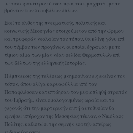
με τον ωραιότερον ύμνον προς τους μαχητάς, με το
βρόντον των πυροβόλων όπλων.
Εκεί το άνθος της πνευματικής, πολιτικής και
κοινωνικής Μεσσηνίας στοιχούμενον από την ώριμον
και τρυφεράν νεολαίαν του τόπου, θα κλίνη γόνυ επί
του τύμβου των προγόνων, οι οποίοι έγραψαν με το
τίμιον αίμα των μίαν νέαν σελίδα Θερμοπυλών επί
των δέλτων της ελληνικής Ιστορίας.
Η έμπνευσις της τελέσεως μνημοσύνου εις εκείνον τον
τόπον, όπου ολίγα καρυοφύλλια υπό τον
Παπαφλέσσαν κατεπτόησαν τον μυριοπληθή στρατόν
του Ιμβραήμ, είναι ομολογουμένως ωραία και το
γεγονός ότι την μαρτυρικήν αυτή αυτοθυσίαν θα
υμνήσει υπέροχον της Μεσσηνίας τέκνον, ο Νικόλαος
Πολίτης, καθιστώσι την σεμνήν εορτήν απείρως
ενδιαφέρουσαν.