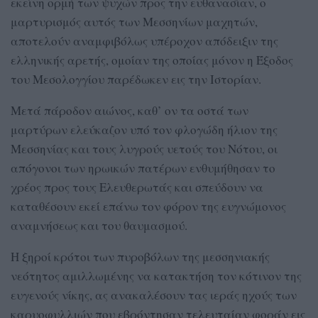
εκείνη ορμή των ψυχών προς την ευθανασίαν, ο
μαρτυρισμός αυτός των Μεσσηνίων μαχητών,
αποτελούν αναμφιβόλως υπέροχον απόδειξιν της
ελληνικής αρετής, ομοίαν της οποίας μόνον η Έξοδος
του Μεσολογγίου παρέδωκεν εις την Ιστορίαν.
Μετά πάροδον αιώνος, καθ’ ον τα οστά των
μαρτύρων ελεύκαζον υπό τον φλογώδη ήλιον της
Μεσσηνίας και τους λυγρούς υετούς του Νότου, οι
απόγονοι των ηρωικών πατέρων ενθυμήθησαν το
χρέος προς τους Ελευθερωτάς και σπεύδουν να
καταθέσουν εκεί επάνω τον φόρον της ευγνώμονος
αναμνήσεως και του θαυμασμού.
Η ξηροί κρότοι των πυροβόλων της μεσσηνιακής
νεότητος αμιλλωμένης να κατακτήση τον κότινον της
ευγενούς νίκης, ας ανακαλέσουν τας ιεράς ηχούς των
καρυοφυλλιών που εβρόντησαν τελευταίαν φοράν εις