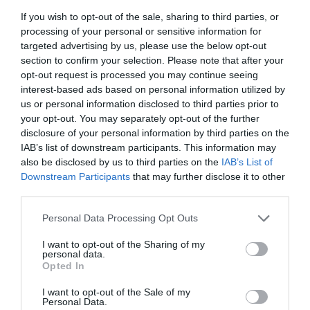
πρωί θα μεταβή εις το Μανιάκι προς διευθέτησιν του
If you wish to opt-out of the sale, sharing to third parties, or
σχολείου Βολής. Κατά πληροφορίας μας εκ
processing of your personal or sensitive information for
Λιγουδίστης θα μεταβούν εις το Μανιάκι πλείστον
targeted advertising by us, please use the below opt-out
μετά του αντιπροσώπου του παμμεσσηνιακού
section to confirm your selection. Please note that after your
opt-out request is processed you may continue seeing
συνδέσμου Κοκκέβη, μέγας δε αριθμός μαθητών
interest-based ads based on personal information utilized by
Δημοτικών Σχολείων θέλει συρρεύσει εκ Λιγουδίστης,
us or personal information disclosed to third parties prior to
των χωρίων της Βουφράδος κ.λπ. Μετά την τελετήν
your opt-out. You may separately opt-out of the further
και τον πανηγυρικόν του Πολίτου, οι περισσότεροι
disclosure of your personal information by third parties on the
IAB’s list of downstream participants. This information may
προσκυνηταί θα αποχωρήσουν παραμενόντων των
also be disclosed by us to third parties on the
IAB’s List of
σκοπευτών, του Στρατού και των Λιγουδιστιανών,
Downstream Participants
that may further disclose it to other
οίτινες ως πλησίον κατοικούντες έχουν εύκολον την
third parties.
μετάβασιν.
Personal Data Processing Opt Outs
I want to opt-out of the Sharing of my
ΑΙ ΕΟΡΤΑΙ ΤΟΥ ΜΑΝΙΑΚΟΥ
personal data.
Opted In
-Δέκα χιλιάδες λαού εις τον Ιερόν Χώρον
I want to opt-out of the Sale of my
Personal Data.