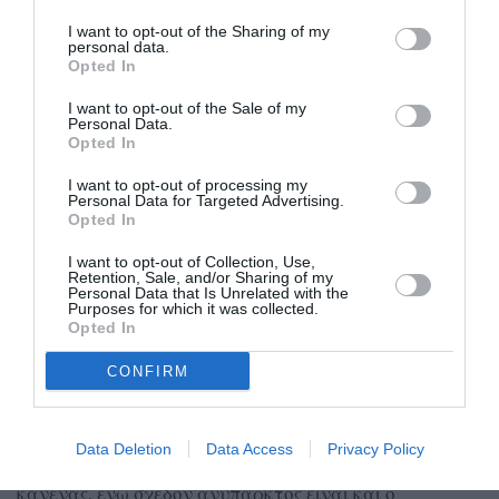
παιδιά.
I want to opt-out of the Sharing of my
personal data.
Opted In
Πλέον, σύμφωνα με τον κ. Κατσαφάδο, τα παιδιά που
εμβολιάζονται είναι ελάχιστα.
I want to opt-out of the Sale of my
Personal Data.
Opted In
Και στο εμβολιαστικό κέντρο του Νοσοκομείου
Καλαμάτας μειώθηκαν σημαντικά οι εμβολιασμοί την
I want to opt-out of processing my
Personal Data for Targeted Advertising.
τελευταία περίοδο και ιδιαίτερα μετά τις
Opted In
ανακοινώσεις για χρονική παράταση των
I want to opt-out of Collection, Use,
πιστοποιητικών.
Retention, Sale, and/or Sharing of my
Personal Data that Is Unrelated with the
Purposes for which it was collected.
Από την προηγούμενη Πέμπτη έχουν ξεκινήσει και εκεί
Opted In
οι εμβολιασμοί με την 4η δόση, ενώ καθημερινά
CONFIRM
γίνονται περίπου 60 εμβολιασμοί, στην πλειονότητά
τους με Pfizer.
Data Deletion
Data Access
Privacy Policy
Με πρώτη δόση δεν εμβολιάζεται πλέον σχεδόν
κανένας, ενώ σχεδόν ανύπαρκτος είναι και ο