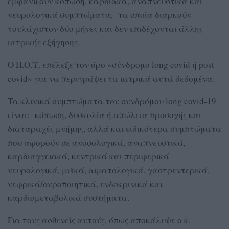
εμφανίζουν κόπωση, καρδιακά, αναπνευστικά και
νευρολογικά συμπτώματα, τα οποία διαρκούν
τουλάχιστον δύο μήνες και δεν επιδέχονται άλλης
ιατρικής εξήγησης.
Ο Π.Ο.Υ. επέλεξε τον όρο «σύνδρομο long covid ή post
covid» για να περιγράψει τα ιατρικά αυτά δεδομένα.
Τα κλινικά συμπτώματα του συνδρόμου long covid-19
είναι: κόπωση, δυσκολία ή απώλεια προσοχής και
διαταραχές μνήμης, αλλά και ειδικότερα συμπτώματα
που αφορούν σε ανοσολογικά, αναπνευστικά,
καρδιαγγειακά, κεντρικά και περιφερικά
νευρολογικά, μυϊκά, αιματολογικά, γαστρεντερικά,
νεφρικά/ουροποιητικά, ενδοκρινικά και
καρδιομεταβολικά συστήματα.
Για τους ασθενείς αυτούς, όπως αποκάλυψε ο κ.