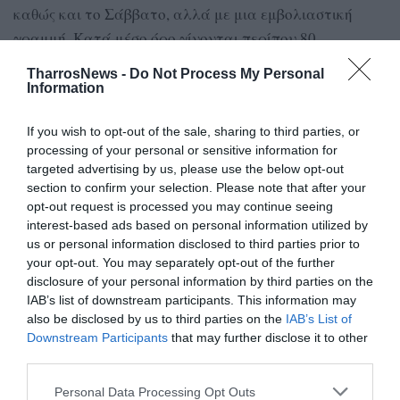
καθώς και το Σάββατο, αλλά με μια εμβολιαστική
γραμμή. Κατά μέσο όρο γίνονται περίπου 80
εμβολιασμοί την ημέρα, με το 1/3 περίπου αυτών να
TharrosNews -
Do Not Process My Personal
η
αφορά την 4
δόση για ηλικίες άνω των 80.
Information
Για πρώτη δόση εμβολιασμού δεν υπάρχει σχεδόν
If you wish to opt-out of the sale, sharing to third parties, or
κανένας ενδιαφερόμενος, ενώ ελάχιστα είναι πλέον
processing of your personal or sensitive information for
targeted advertising by us, please use the below opt-out
και τα παιδιά που εμβολιάζονται.
section to confirm your selection. Please note that after your
opt-out request is processed you may continue seeing
Μάλιστα, παλιά υπήρχε ειδικός ιατρός στο κέντρο για
interest-based ads based on personal information utilized by
τον εμβολιασμό παιδιών και πλέον οι εμβολιασμοί
us or personal information disclosed to third parties prior to
παιδιών έχουν περιορισθεί σε απόγευμα Παρασκευής
your opt-out. You may separately opt-out of the further
disclosure of your personal information by third parties on the
και πρωί Σαββάτου.
IAB’s list of downstream participants. This information may
also be disclosed by us to third parties on the
IAB’s List of
Επίσης, πολλοί έχουν πλέον νοσήσει και δε χρειάζεται
Downstream Participants
that may further disclose it to other
να εμβολιασθούν αυτή τη στιγμή. Σχεδόν ένα 5% των
third parties.
ραντεβού ενηλίκων ακυρώνονται λόγω νόσησης, ενώ
Personal Data Processing Opt Outs
το ποσοστό αυτό μπορεί να φτάνει και το 15% σε