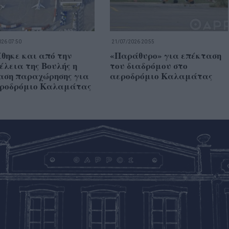
26 07:50
21/07/2026 20:55
θηκε και από την
«Παράθυρο» για επέκταση
λεια της Βουλής η
του διαδρόμου στο
αση παραχώρησης για
αεροδρόμιο Καλαμάτας
εροδρόμιο Καλαμάτας