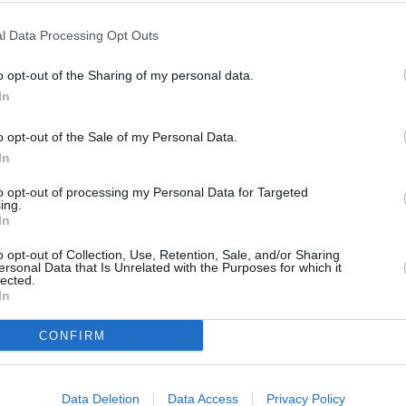
ός θα «τρέξει» για το cluster των υπόλοιπων 22
l Data Processing Opt Outs
 που παραμένουν κρατικά.
o opt-out of the Sharing of my personal data.
προοπτικές στην Ελλάδα είναι εξαιρετικά θετικές. Τα
In
άδα είναι η πρώτη χώρα στην Ευρώπη που επέστρεψε στα
o opt-out of the Sale of my Personal Data.
αέρια κυκλοφορία, ενώ στη χώρα δε σημειώθηκαν οι
In
φέτος το καλοκαίρι σε άλλα αεροδρόμια της Ευρώπης,
κφούρτη ή το Παρίσι. Επίσης, ο κλάδος δείχνει να είναι
to opt-out of processing my Personal Data for Targeted
ing.
ομικές και πολιτικές κρίσεις που ταλανίζουν τη χώρα τα
In
o opt-out of Collection, Use, Retention, Sale, and/or Sharing
ersonal Data that Is Unrelated with the Purposes for which it
lected.
In
ΚΑΛΑΜΑΤΑΣ
ΓΕΚ ΤΕΡΝΑ
FRAPORT
CONFIRM
Data Deletion
Data Access
Privacy Policy