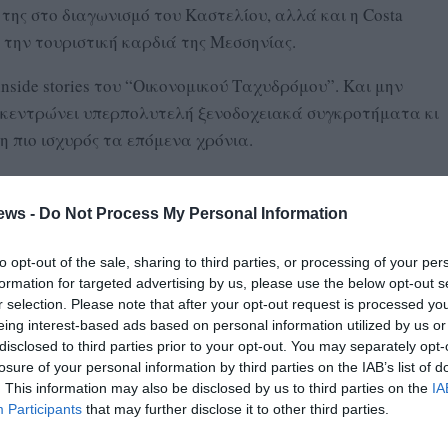
της στο διαγωνισμό του Καστελίου, αλλά και η Costa
 την τουριστική καρδιά της Μεσσηνίας.
ide stories του “Οικονομικού Ταχυδρόμου”. Και μην
υγκεντρώνει υπερπολυτελή ξενοδοχειακά συγκροτήματα κι
η πιο ισχυρός τα επόμενα χρόνια.
όλο και πυκνώνουν πάνω από την Ευρώπη, απειλώντας τις
 κινήσεις των επενδυτών υποδομών, εν όψει ενός νέου
ews -
Do Not Process My Personal Information
υν παρατηρητές της αγοράς.
to opt-out of the sale, sharing to third parties, or processing of your per
λευτούν την πολύ θετική δυναμική του χώρου,
formation for targeted advertising by us, please use the below opt-out s
r selection. Please note that after your opt-out request is processed y
ηση σε ένα από τα πιο ελκυστικά περιουσιακά στοιχεία
eing interest-based ads based on personal information utilized by us or
disclosed to third parties prior to your opt-out. You may separately opt-
losure of your personal information by third parties on the IAB’s list of
ς είναι το βασικό τους project αυτή την περίοδο. «Είναι
. This information may also be disclosed by us to third parties on the
IA
υ ιδιωτικοποιούνται και συγκεντρώνεται όλη η δουλειά
Participants
that may further disclose it to other third parties.
σκονται κοντά στη διαδικασία.