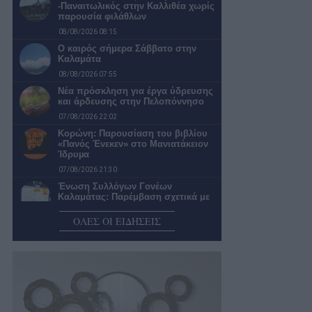
-Παναιτωλικός στην Καλλιθέα χωρίς
παρουσία φιλάθλων
08/08/2026 08:15
Ο καιρός σήμερα Σάββατο στην
Καλαμάτα
08/08/2026 07:55
Νέα πρόσκληση για έργα ύδρευσης
και άρδευσης στην Πελοπόννησο
07/08/2026 22:02
Κορώνη: Παρουσίαση του βιβλίου
«Πανός Ένεκεν» στο Μανιατάκειον
Ίδρυµα
07/08/2026 21:30
Ένωση Συλλόγων Γονέων
Καλαμάτας: Παρέμβαση σχετικά με
την φοιτητική στέγη
ΟΛΕΣ ΟΙ ΕΙΔΗΣΕΙΣ
07/08/2026 21:17
Επίσημο αίτημα επέκτασης του
δρόμου μέχρι την Τσακώνα
07/08/2026 20:58
Ολοκληρώνεται η ανάπλαση και
στην οδό Ψάλτη
07/08/2026 20:39