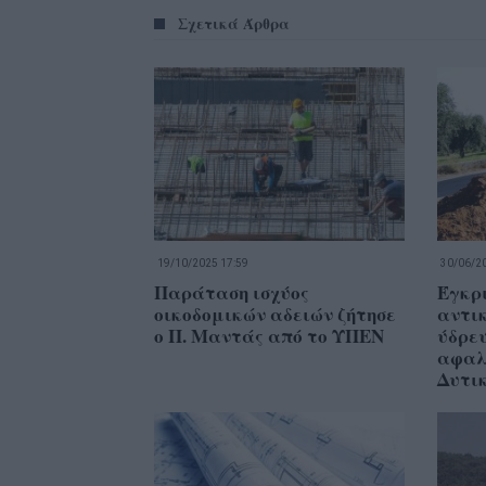
Σχετικά Άρθρα
19/10/2025 17:59
30/06/20
Παράταση ισχύος
Έγκρι
οικοδομικών αδειών ζήτησε
αντι
ο Π. Μαντάς από το ΥΠΕΝ
ύδρε
αφαλ
Δυτι