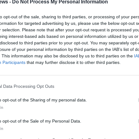
ews -
Do Not Process My Personal Information
to opt-out of the sale, sharing to third parties, or processing of your per
formation for targeted advertising by us, please use the below opt-out s
r selection. Please note that after your opt-out request is processed y
α ασφαλείας» υποχρεωτικό έλεγχο σε όλες τις αιτήσεις
eing interest-based ads based on personal information utilized by us or
απιστώνεται ότι δε βρίσκονται μέσα σε «απαγορευμένες»
disclosed to third parties prior to your opt-out. You may separately opt-
losure of your personal information by third parties on the IAB’s list of
ν Ιούλιο του 2011. Επίσης, το μεγαλύτερο ποσοστό των
. This information may also be disclosed by us to third parties on the
IA
τρώνονται από τα πρόστιμα, τα οποία αναμένεται ότι θα
Participants
that may further disclose it to other third parties.
όλοιπες κατηγορίες αυθαιρέτων, θα δίνονται στους Δήμους,
ου να προχωρούν οι ρυμοτομικές απαλλοτριώσεις οι
δώ και δεκαετίες.
l Data Processing Opt Outs
o opt-out of the Sharing of my personal data.
In
κτήτες αυθαιρέτων της «Κατηγορίας 5» θα μπορούν να τα
α νομιμοποιήσουν εσαεί θα πρέπει, όταν θα ανοίξουν τα…
o opt-out of the Sale of my Personal Data.
σουν τίτλους Μεταφοράς Συντελεστή Δόμησης (ΜΣΔ).
In