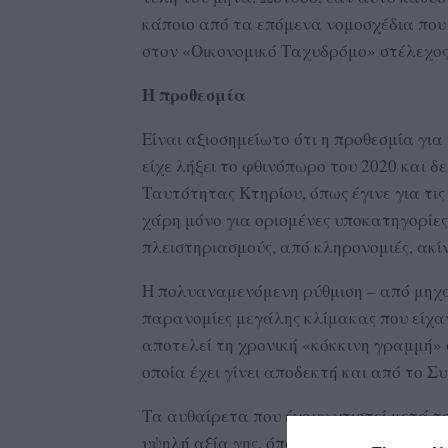
κάποιο από τα επόμενα νομοσχέδια που
στον «Οικονομικό Ταχυδρόμο» στέλεχο
Η προθεσμία
Είναι αξιοσημείωτο ότι η προθεσμία γι
είχε λήξει το φθινόπωρο του 2020 και δ
Ταυτότητας Κτηρίου, όπως έγινε για τις
χάρη μόνο για ορισμένες υποκατηγορίε
πλειστηριασμούς, από κληρονομιές, ακίν
Η πολυαναμενόμενη ρύθμιση – από μηχα
παρανομίες μεγάλης κλίμακας που είχαν 
αποτελεί τη χρονική «κόκκινη γραμμή» 
οποία έχει γίνει αποδεκτή και από το Σ
Τα αυθαίρετα που έχουν χτιστεί μετά το
υψηλή αξία γης, όπως στη Μύκονο) ή βρ