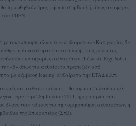
 θα προωθηθούν προς ψήφιση στη Βουλή, όπως αναφέρει
ς του ΥΠΕΝ.
α την τακτοποίηση όλων των αυθαιρέτων «Κατηγορίας 5»
ε δόθηκε η δυνατότητα τακτοποίησής τους μέσω της
 υπόλοιπες κατηγορίες αυθαιρέτων (1 έως 4). Είχε δοθεί…
ς της «5» όπως για αυθαίρετα τραπεζών από
ητα με σύμβαση leasing, αυθαίρετα της ΕΤΑΔ κ.λπ.
νικούς και αυθαιρετούχους – θα αφορά πολεοδομικές
γίνει πριν την 28η Ιουλίου 2011, ημερομηνία που
σε όλους τους νόμους για τη νομιμοποίηση αυθαιρέτων, η
υμβούλιο της Επικρατείας (ΣτΕ).
ν Ιούλιο του 2011 (εκ των οποίων πολλά σε νησιά με
ίσκονται εντός δασών, αιγιαλού, προστατευόμενων