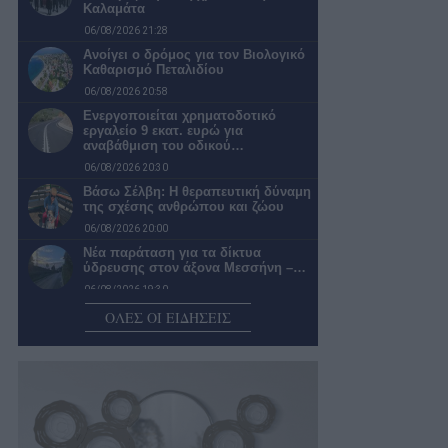
Καλαμάτα
06/08/2026 21:28
Ανοίγει ο δρόμος για τον Βιολογικό
Καθαρισμό Πεταλιδίου
06/08/2026 20:58
Ενεργοποιείται χρηματοδοτικό
εργαλείο 9 εκατ. ευρώ για
αναβάθμιση του οδικού…
06/08/2026 20:30
Βάσω Σέλβη: Η θεραπευτική δύναμη
της σχέσης ανθρώπου και ζώου
06/08/2026 20:00
Νέα παράταση για τα δίκτυα
ύδρευσης στον άξονα Μεσσήνη –…
06/08/2026 19:30
«Πράσινο φως» για τη μετατροπή
ΟΛΕΣ ΟΙ ΕΙΔΗΣΕΙΣ
του Παλαιού Γυμνασίου Πύλου σε…
06/08/2026 18:59
Δικηγόρο και λογιστή προσέλαβε ο
Διοκλής
06/08/2026 18:25