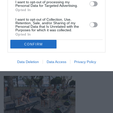
I want to opt-out of processing my
Personal Data for Targeted Advertising.
Opted In
I want to opt-out of Collection, Use,
Retention, Sale, and/or Sharing of my
Personal Data that Is Unrelated with the
Purposes for which it was collected.
Opted In
CONFIRM
17/06/2026 09:55
Στη Βουλή η εξαφάνιση της επετειακής καμπάνας
Data Deletion
Data Access
Privacy Policy
για τη Ναυμαχία του Ναυαρίνου