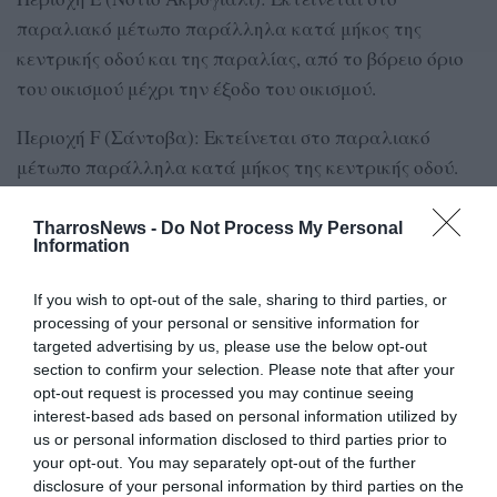
παραλιακό μέτωπο παράλληλα κατά μήκος της
κεντρικής οδού και της παραλίας, από το βόρειο όριο
του οικισμού μέχρι την έξοδο του οικισμού.
Περιοχή F (Σάντοβα): Εκτείνεται στο παραλιακό
μέτωπο παράλληλα κατά μήκος της κεντρικής οδού.
Συγκεκριμένα, από την αρχή της δεντροστοιχίας έως
την έξοδο από τον οικισμό μετά τη στροφή.
TharrosNews -
Do Not Process My Personal
Information
Περιοχή G (Κιτριές): Εκτείνεται στο παραλιακό
If you wish to opt-out of the sale, sharing to third parties, or
μέτωπο από το λιμενοβραχίονα βόρεια της παραλίας
processing of your personal or sensitive information for
έως και λίγα μέτρα μετά το μόλο, νότια της παραλίας.
targeted advertising by us, please use the below opt-out
Α.Π.
section to confirm your selection. Please note that after your
opt-out request is processed you may continue seeing
interest-based ads based on personal information utilized by
us or personal information disclosed to third parties prior to
TAGS:
ΣΤΑΘΗΣ ΑΝΑΣΤΑΣΟΠΟΥΛΟΣ
your opt-out. You may separately opt-out of the further
disclosure of your personal information by third parties on the
ΑΝΑΠΛΑΣΗ ΜΙΚΡΗ ΜΑΝΤΙΝΕΙΑ-ΚΙΤΡΙΕΣ