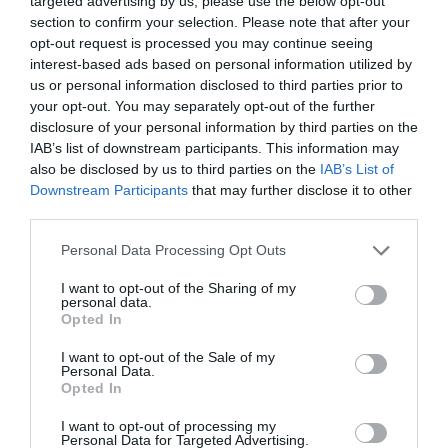
targeted advertising by us, please use the below opt-out
Προηγούμενα έργα του “KLE”
section to confirm your selection. Please note that after your
opt-out request is processed you may continue seeing
interest-based ads based on personal information utilized by
-Πώς επηρέασε η παραμονή σας στη Γερμανία τη
us or personal information disclosed to third parties prior to
your opt-out. You may separately opt-out of the further
ματιά σας γύρω από τα εικαστικά;
disclosure of your personal information by third parties on the
IAB’s list of downstream participants. This information may
Δεν ήταν τόσο τα καλλιτεχνικά κινήματα που με
also be disclosed by us to third parties on the
IAB’s List of
επηρέασαν στη Γερμανία, μιας και πολλούς
Downstream Participants
that may further disclose it to other
καλλιτέχνες τους γνώριζα ήδη. Αυτό που με άλλαξε
third parties.
βαθιά ήταν η λειτουργία της κοινωνίας. Εκεί υπάρχει
Personal Data Processing Opt Outs
ένα πραγματικό κοινωνικό συμβόλαιο. Το κράτος
I want to opt-out of the Sharing of my
λειτουργεί σε αρμονία με τον πολίτη: τα νοσοκομεία,
personal data.
τα σχολεία, τα αεροδρόμια, τα τρένα, όλα
Opted In
λειτουργούν χωρίς να σε αφήνουν εκτεθειμένο. Αυτό
I want to opt-out of the Sale of my
μου άνοιξε τα μάτια.
Personal Data.
Opted In
Επίσης, η Γερμανία είναι βαθιά φιλότεχνη. Εκεί κανείς
I want to opt-out of processing my
Personal Data for Targeted Advertising.
δεν αμφισβητεί το επάγγελμα του ζωγράφου. Και