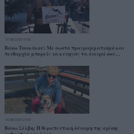
07/08/2026 19:00
Βάσω Τσακάκου: Με σωστό προγραμματισμό και
πειθαρχία μπορείς να κυνηγάς τα όνειρά σου…
06/08/2026 20:00
Βάσω Σέλβη: Η θεραπευτική δύναμη της σχέσης
ανθρώπου και ζώου