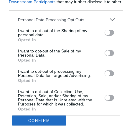
εγκαίνια θα πραγματοποιηθούν παρουσία της
Downstream Participants
that may further disclose it to other
third parties.
υπουργού Παιδείας κας Ζαχαράκη, του περιφερειακού
διευθυντή Εκπαίδευσης, κ. Οικονομόπουλου και κάθε
Personal Data Processing Opt Outs
αρμόδιου εμπλεκόμενου και φορέα.
I want to opt-out of the Sharing of my
personal data.
Το «Βαγόνι του ΣΕΜ» δεν είναι απλώς ένας χώρος
Opted In
εστίασης· είναι ένα σύμβολο κοινωνικής αλλαγής.
I want to opt-out of the Sale of my
Είναι η απόδειξη ότι η εστίαση, η εκπαίδευση και ο
Personal Data.
Opted In
πολιτισμός μπορούν να συνυπάρξουν, δημιουργώντας
μια κοινωνία ίσων ευκαιριών.
I want to opt-out of processing my
Personal Data for Targeted Advertising.
Opted In
I want to opt-out of Collection, Use,
TAGS:
ΣΥΛΛΟΓΟΣ ΕΣΤΙΑΣΗΣ ΜΕΣΣΗΝΙΑΣ
Retention, Sale, and/or Sharing of my
Personal Data that Is Unrelated with the
ΒΑΓΟΝΙ ΤΟΥ ΣΕΜ
Purposes for which it was collected.
Opted In
CONFIRM
Facebook
Twitter