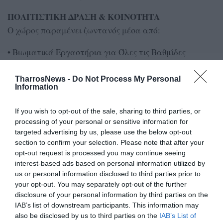
ΠΟΛΙΤΙΣΤΙΚΗ ΔΡΑΣΗ & ΚΟΙΝΟΤΗΤΑ
Ο χώρος παραμένει ζωντανός μέσα από:
• Βιωματικά Εργαστήρια για Όλες τις Βαθμίδες
Εκπαίδευσης: Εβδομάδες τοπικών προϊόντων (π.χ.
σπιτική λεμονάδα, μπάρες ενέργειας)
TharrosNews -
Do Not Process My Personal
Information
• Πολιτισμό: Ανοιχτή δανειστική βιβλιοθήκη, θεατρικές
If you wish to opt-out of the sale, sharing to third parties, or
και κινηματογραφικές βραδιές
processing of your personal or sensitive information for
targeted advertising by us, please use the below opt-out
• Εκδηλώσεις: Παρουσιάσεις βιβλίων και ανοιχτά
section to confirm your selection. Please note that after your
καλλιτεχνικά εργαστήρια.
opt-out request is processed you may continue seeing
interest-based ads based on personal information utilized by
ΘΕΣΜΙΚΗ ΠΛΑΙΣΙΩΣΗ & ΕΓΚΑΙΝΙΑ
us or personal information disclosed to third parties prior to
Το έργο τελεί υπό την αιγίδα της Περιφερειακής
your opt-out. You may separately opt-out of the further
disclosure of your personal information by third parties on the
Διεύθυνσης Εκπαίδευσης Πελοποννήσου και την
IAB’s list of downstream participants. This information may
υποστήριξη του Δήμου Καλαμάτας. Τα επίσημα
also be disclosed by us to third parties on the
IAB’s List of