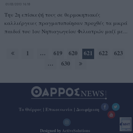
01/03/2013 16:18
Την 2η επίσκεψή τους σε θερμοκηπιακές
καλλιέργειες πραγματοποίησαν προχθές τα μικρά
παιδιά του 1ου Νηπιαγωγείου Φιλιατρών μαζί με...
1
…
619
620
621
622
623
…
630
Το Θάρρος
|
Επικοινωνία
|
Διαφήμιση
Designed by
ActiveSolutions