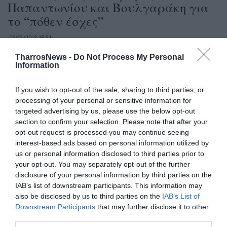
Παπαντωνίου και Βουλγαράκη για
το “πόθεν έσχες”
06/03/2013 18:51
Ο SENIOR DESIGN ARCHITECT ΤΩΝ HENNING
TharrosNews -
Do Not Process My Personal
Information
LARSEN ARCHITECTS ΣΤΟ «ΘΑΡΡΟΣ»
«Διάλεξε σοφά τι θες να...
If you wish to opt-out of the sale, sharing to third parties, or
processing of your personal or sensitive information for
targeted advertising by us, please use the below opt-out
Βραβεία για «Mani Blauel» και «Λάδι
section to confirm your selection. Please note that after your
Βιώσας» στο διαγωνισμό της
opt-out request is processed you may continue seeing
«Ελαιοτεχνίας»
interest-based ads based on personal information utilized by
us or personal information disclosed to third parties prior to
06/03/2013 18:34
your opt-out. You may separately opt-out of the further
disclosure of your personal information by third parties on the
Το Σάββατο στο 1ο Λύκειο Καλαμάτας Στο 1ο
IAB’s list of downstream participants. This information may
Λύκειο Καλαμάτας θα διεξαχθεί το Σάββατο 9
also be disclosed by us to third parties on the
IAB’s List of
Μαρτίου,...
Downstream Participants
that may further disclose it to other
third parties.