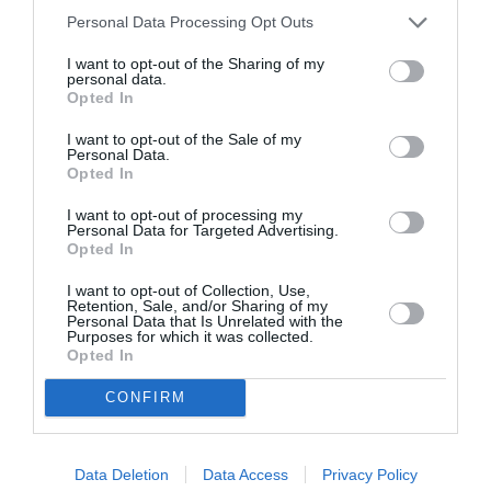
6-3-2013
Personal Data Processing Opt Outs
06/03/2013 01:20
I want to opt-out of the Sharing of my
personal data.
Το Υπουργείο Παιδείας έδωσε στη δημοσιότητα την
Opted In
τελική του πρόταση για το σχέδιο «Αθηνά», που
I want to opt-out of the Sale of my
Personal Data.
αύριο θα παρουσιαστεί...
Opted In
I want to opt-out of processing my
Κύπελλο και πρόκριση στα τελικά
Personal Data for Targeted Advertising.
Opted In
του Παγκοσμίου για Λαζαρίδη και
Εθνική Ομάδα
I want to opt-out of Collection, Use,
Retention, Sale, and/or Sharing of my
Personal Data that Is Unrelated with the
05/03/2013 17:21
Purposes for which it was collected.
Opted In
Ξεκινάει την Τετάρτη η συζήτηση στην Επιτροπή
Μορφωτικών Υποθέσεων της Βουλής για το σχέδιο
CONFIRM
«Αθηνά». Τον νέο χάρτη...
Data Deletion
Data Access
Privacy Policy