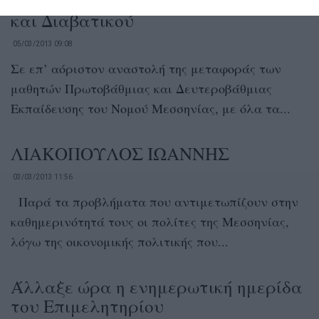
Αποκατάσταση Δυτικής Πτέρυγας
και Διαβατικού
05/03/2013 09:08
Σε επ’ αόριστον αναστολή της μεταφοράς των
μαθητών Πρωτοβάθμιας και Δευτεροβάθμιας
Εκπαίδευσης του Νομού Μεσσηνίας, με όλα τα...
ΛΙΑΚΟΠΟΥΛΟΣ ΙΩΑΝΝΗΣ
03/03/2013 11:56
Παρά τα προβλήματα που αντιμετωπίζουν στην
καθημερινότητά τους οι πολίτες της Μεσσηνίας,
λόγω της οικονομικής πολιτικής που...
Άλλαξε ώρα η ενημερωτική ημερίδα
του Επιμελητηρίου