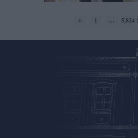
1
…
5,824