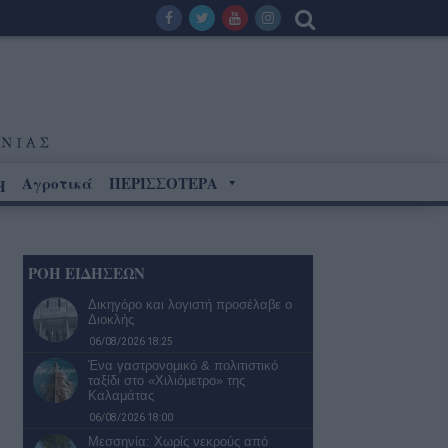
Αγροτικά
ΠΕΡΙΣΣΟΤΕΡΑ
Η
ΡΟΗ ΕΙΔΗΣΕΩΝ
Δικηγόρο και λογιστή προσέλαβε ο
Διοκλής
06/08/2026 18:25
Ένα γαστρονομικό & πολιτιστικό
ταξίδι στο «Χιλιόμετρο» της
Καλαμάτας
06/08/2026 18:00
Μεσσηνία: Χωρίς νεκρούς από