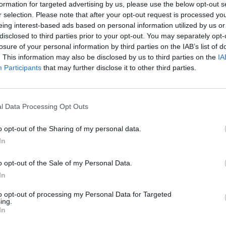
formation for targeted advertising by us, please use the below opt-out s
13/03/2020 18:45
r selection. Please note that after your opt-out request is processed y
eing interest-based ads based on personal information utilized by us or
Ο πρώην πρόεδρος της Βουλής και
disclosed to third parties prior to your opt-out. You may separately opt-
υπουργός σε κυβερνήσεις του ΠΑΣΟΚ,
losure of your personal information by third parties on the IAB’s list of
Φίλιππος Πετσάλνικος που απεβίωσε
. This information may also be disclosed by us to third parties on the
IA
Participants
that may further disclose it to other third parties.
σήμερα μετά από...
Έκτακτο: Κλείνουν άμεσα
l Data Processing Opt Outs
εστιατόρια, καφέ & Bar
o opt-out of the Sharing of my personal data.
13/03/2020 18:19
In
Νέα μέτρα για τη μείωση της διασποράς του
νέου κορωνοϊού ανακοίνωσε το απόγευμα
o opt-out of the Sale of my Personal Data.
In
της Παρασκευής η κυβέρνηση, λόγω της...
to opt-out of processing my Personal Data for Targeted
ing.
Πέθανε ο επίτιμος πρόεδρος της
In
ΟΕΒΕΣ Μεσσηνίας Θεόδωρος