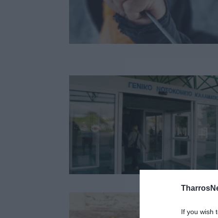
TharrosN
If you wish 