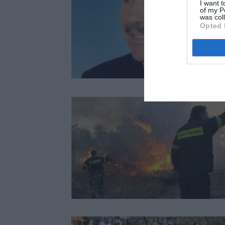
I want t
of my P
was col
Opted 