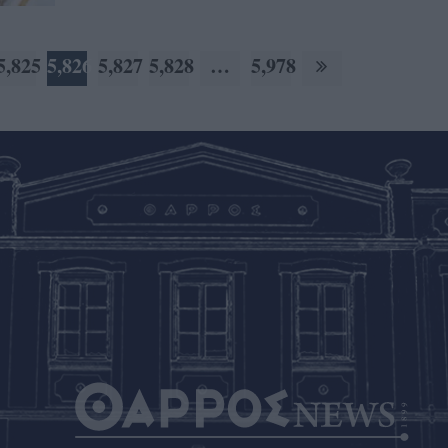
5,825
5,826
5,827
5,828
…
5,978