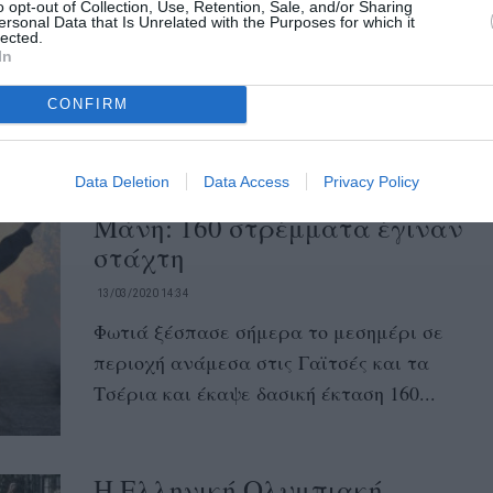
o opt-out of Collection, Use, Retention, Sale, and/or Sharing
Μπαζίγος
ersonal Data that Is Unrelated with the Purposes for which it
lected.
In
13/03/2020 14:55
Έφυγε από τη ζωή ο επίτιμος πρόεδρος της
CONFIRM
ΟΕΒΕΣ Μεσσηνίας Θεόδωρος Μπαζίγος που
βρισκόταν στο τιμόνι της Ομοσπονδίας...
Data Deletion
Data Access
Privacy Policy
Μάνη: 160 στρέμματα έγιναν
στάχτη
13/03/2020 14:34
Φωτιά ξέσπασε σήμερα το μεσημέρι σε
περιοχή ανάμεσα στις Γαϊτσές και τα
Τσέρια και έκαψε δασική έκταση 160...
Η Ελληνική Ολυμπιακή