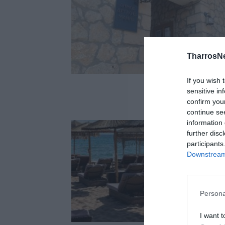
TharrosN
If you wish 
sensitive in
confirm you
continue se
information 
further disc
participants
Downstream 
Persona
I want t