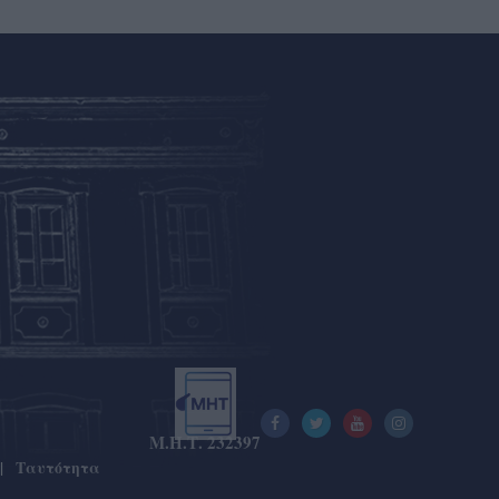
Μ.Η.Τ. 232397
Ταυτότητα