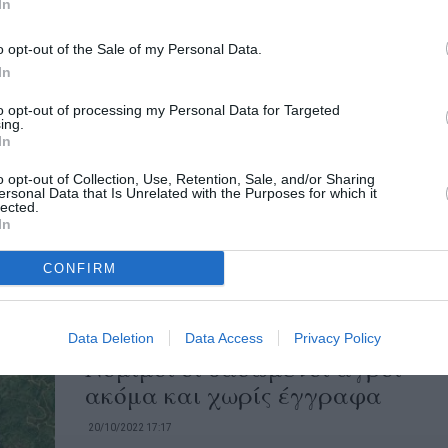
In
παραλίες και στη δημόσια περιουσία στον
αιγιαλό,...
o opt-out of the Sale of my Personal Data.
In
Πλέον των 60 επιχειρήσεων
to opt-out of processing my Personal Data for Targeted
έχουν ελεγχθεί στη Μεσσηνία,
ing.
In
Ιούλιο και Αύγουστο
o opt-out of Collection, Use, Retention, Sale, and/or Sharing
10/08/2023 20:54
ersonal Data that Is Unrelated with the Purposes for which it
lected.
Για κατάληψη παραλιών και αυθαιρεσίες
In
από την Κτηματική Υπηρεσία Το «κυνήγι
CONFIRM
της ξαπλώστρας και των
τραπεζοκαθισμάτων» μπορεί να...
Data Deletion
Data Access
Privacy Policy
Νόμιμοι οι δασωμένοι αγροί
ακόμα και χωρίς έγγραφα
20/10/2022 17:17