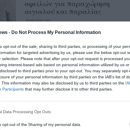
οφειλών για παραχώρηση
αιγιαλού και παραλίας
15/03/2024 21:30
Να τακτοποιήσουν τις οικονομικές
ews -
Do Not Process My Personal Information
εκκρεμότητες που έχουν για την
παραχώρηση αιγιαλού και παραλίας καλεί
to opt-out of the sale, sharing to third parties, or processing of your per
formation for targeted advertising by us, please use the below opt-out s
τους επιχειρηματίες ο Δήμος...
r selection. Please note that after your opt-out request is processed y
eing interest-based ads based on personal information utilized by us or
disclosed to third parties prior to your opt-out. You may separately opt-
Ερωτήσεις & απαντήσεις για το
losure of your personal information by third parties on the IAB’s list of
νέο πλαίσιο για τις παραλίες
. This information may also be disclosed by us to third parties on the
IA
και τη δημόσια περιουσία στον
Participants
that may further disclose it to other third parties.
αιγιαλό
13/01/2024 07:04
l Data Processing Opt Outs
Ενημερωτικό σημείωμα με δέκα ερωτήσεις-
απαντήσεις για το νέο πλαίσιο στις
o opt-out of the Sharing of my personal data.