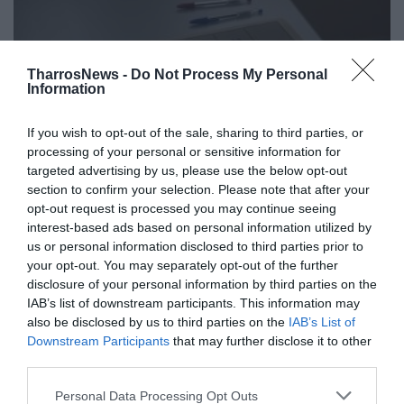
TharrosNews -
Do Not Process My Personal
Information
If you wish to opt-out of the sale, sharing to third parties, or
processing of your personal or sensitive information for
targeted advertising by us, please use the below opt-out
Πανελλαδικές 2026: Σχολιασμός
section to confirm your selection. Please note that after your
opt-out request is processed you may continue seeing
των θεμάτων της Νεοελληνικής
interest-based ads based on personal information utilized by
Γλώσσας και Λογοτεχνίας
us or personal information disclosed to third parties prior to
your opt-out. You may separately opt-out of the further
29/05/2026 12:46
disclosure of your personal information by third parties on the
Μοναξιά και οι σχέσεις των γενεών το φετινό
IAB’s list of downstream participants. This information may
also be disclosed by us to third parties on the
IAB’s List of
θέμα Ένα θέμα επίκαιρο και κοντά στα βιώματα
Downstream Participants
that may further disclose it to other
των υποψηφίων,...
third parties.
Personal Data Processing Opt Outs