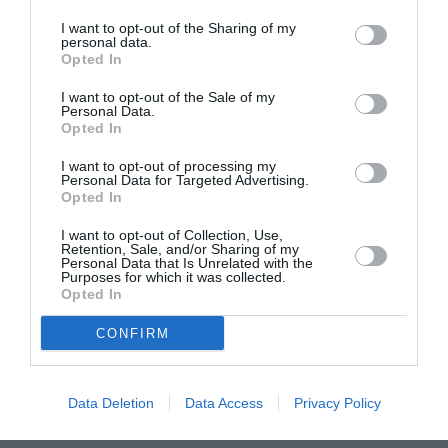
I want to opt-out of the Sharing of my
personal data.
Opted In
I want to opt-out of the Sale of my
Personal Data.
Opted In
I want to opt-out of processing my
Personal Data for Targeted Advertising.
Opted In
I want to opt-out of Collection, Use,
Retention, Sale, and/or Sharing of my
Πανελλαδικές 2026: Τα θέματα στη
Personal Data that Is Unrelated with the
Purposes for which it was collected.
Νεοελληνική Γλώσσα
Opted In
29/05/2026 09:53
CONFIRM
Πρεμιέρα Πανελλαδικών Εξετάσεων σήμερα, με
τους μαθητές των ΓΕΛ να εξετάζονται στο μάθημα
Data Deletion
Data Access
Privacy Policy
της Νεοελληνικής Γλώσσας. Δείτε τα...