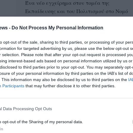
Ένα νέο εγχείρημα στον τομέα της
Εκπαίδευσης και του Πολιτισμού στο Νομό
Μεσσηνίας ανοίγει «τα φτερά του». Ο...
ews -
Do Not Process My Personal Information
Η πολιτιστική ατζέντα της
to opt-out of the sale, sharing to third parties, or processing of your per
Μεσσηνίας
formation for targeted advertising by us, please use the below opt-out s
r selection. Please note that after your opt-out request is processed y
03/06/2022 10:10
eing interest-based ads based on personal information utilized by us or
Θεατρικές παραστάσεις, εκθέσεις,
disclosed to third parties prior to your opt-out. You may separately opt-
εξορμήσεις και άλλα, συμπεριλαμβάνονται
losure of your personal information by third parties on the IAB’s list of
. This information may also be disclosed by us to third parties on the
IA
στην πολιτιστική ατζέντα της Μεσσηνίας.
Participants
that may further disclose it to other third parties.
Συγκεκριμένα, για την Παρασκευή και το...
Ένα εκατομμύριο ευρώ για
l Data Processing Opt Outs
έργα πολιτισμού στη Μεσσηνία
o opt-out of the Sharing of my personal data.
22/02/2022 16:00
In