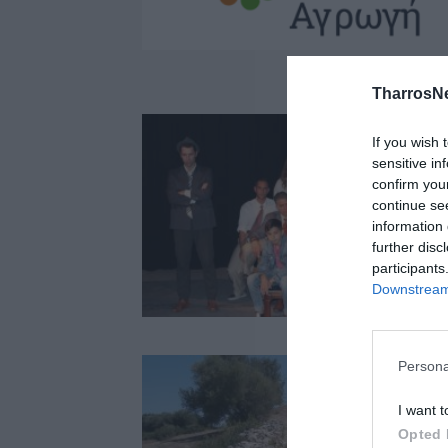
TharrosN
If you wish 
sensitive in
confirm you
continue se
information 
further disc
participants
Downstream 
Persona
I want t
Opted 