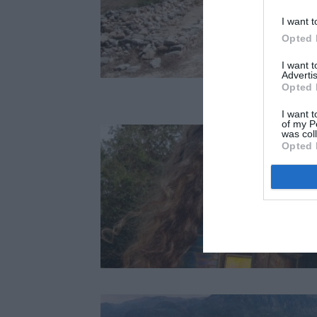
I want t
Opted 
I want 
Advertis
Opted 
I want t
of my P
was col
Opted 