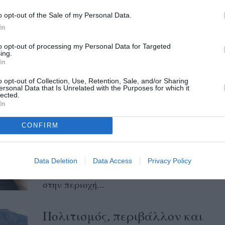
Σημαντικά έργα πολιτισμού στην
o opt-out of the Sale of my Personal Data.
Περιφέρεια Πελοποννήσου, συνολικού
In
προϋπολογισμού 5.180.000 ευρώ,
to opt-out of processing my Personal Data for Targeted
εντάσσονται στο Ταμείο Ανάκαμψης και
ing.
In
Ανθεκτικότητας, με σχετικές...
o opt-out of Collection, Use, Retention, Sale, and/or Sharing
ersonal Data that Is Unrelated with the Purposes for which it
Σοφία Φιλέα: Άφησε την Αθήνα
lected.
In
για την Καρδαμύλη για να
παράξει… Πολιτισμό
CONFIRM
12/01/2022 19:41
Με πυξίδα τα όνειρά της, άφησε πίσω της
Data Deletion
Data Access
Privacy Policy
την Αθήνα και αποφάσισε να πάει να ζήσει
στην περιοχή...
Πολιτισμός, περιβάλλον και