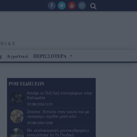
Αγροτικά
ΠΕΡΙΣΣΟΤΕΡΑ
Η
ΡΟΗ ΕΙΔΗΣΕΩΝ
Απόψε οι Πυξ Λαξ επιστρέφουν στην
Καλαμάτα
07/08/2026 12:01
Στούπα: Έστειλε στον εαυτό του με
«κούριερ» σχεδόν μισό κιλό…
07/08/2026 10:58
Με «καλοκαιρινές μουσικοδρομίες»
συνεχίστηκε το 7ο Παιδικό