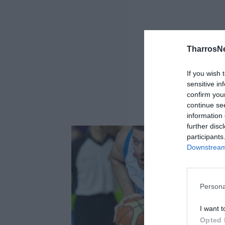
TharrosN
If you wish 
sensitive in
confirm you
continue se
information 
further disc
participants
Downstream 
Persona
I want t
Opted 