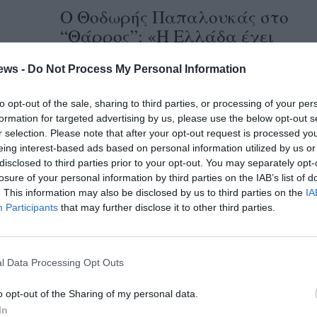
Ο Θοδωρής Παπαλουκάς στο
“Θάρρος”: «Η Ελλάδα έχει
ταλέντο στο μπάσκετ»
ews -
Do Not Process My Personal Information
07/07/2014 09:59
Στο «Θάρρος» μίλγησε στο περιθώριο του
to opt-out of the sale, sharing to third parties, or processing of your per
formation for targeted advertising by us, please use the below opt-out s
camp μπάσκετ της Costa Navarino και ο
r selection. Please note that after your opt-out request is processed y
Θοδωρής Παπαλουκάς, απαντώντας σε 4...
eing interest-based ads based on personal information utilized by us or
disclosed to third parties prior to your opt-out. You may separately opt-
losure of your personal information by third parties on the IAB’s list of
Κώστας Καϊμακόγλου: Οι
. This information may also be disclosed by us to third parties on the
IA
ποδοσφαιριστές της Εθνικής
Participants
that may further disclose it to other third parties.
έδειξαν ποια είναι η “Ελληνική
Ψυχή”, μακάρι να κάνουμε κάτι
ανάλογο στην Ισπανία
l Data Processing Opt Outs
06/07/2014 08:45
o opt-out of the Sharing of my personal data.
Στα πλαίσια του Papalouka & Friends Petway
In