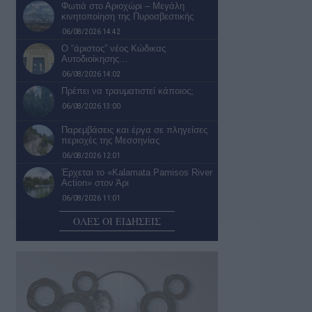
Φωτιά στο Αριοχώρι – Μεγάλη
κινητοποίηση της Πυροσβεστικής
06/08/2026 14:42
Ο “άριστος” νέος Κώδικας
Αυτοδιοίκησης…
06/08/2026 14:02
Πρέπει να τραυματιστεί κάποιος;
06/08/2026 13:00
Παρεμβάσεις και έργα σε πληγείσες
περιοχές της Μεσσηνίας
06/08/2026 12:01
Έρχεται το «Kalamata Pamisos River
Action» στον Άρι
06/08/2026 11:01
Συνάντηση του περιφερειάρχη με το
ΟΛΕΣ ΟΙ ΕΙΔΗΣΕΙΣ
Περιφερειακό Τμήμα Καλαμάτας του
Ελληνικού…
06/08/2026 09:58
ΕΠΣ Μεσσηνίας: Δεκαπέντε ομάδες
δήλωσαν συμμετοχή στο
πρωτάθλημα της Α’…
06/08/2026 09:10