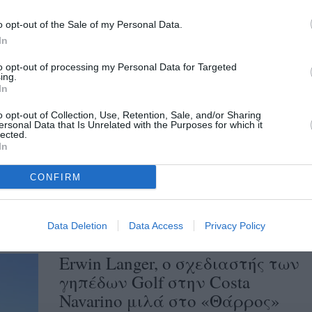
featuring Camp που πραγματοποιείται στην
o opt-out of the Sale of my Personal Data.
Costa Navarino , το “Θάρρος” μίλησε...
In
to opt-out of processing my Personal Data for Targeted
Πλημμύρισε με μελλοντικούς
ing.
In
αστέρες του μπάσκετ η “Costa
Navarino” (φωτογραφίες)
o opt-out of Collection, Use, Retention, Sale, and/or Sharing
ersonal Data that Is Unrelated with the Purposes for which it
lected.
04/07/2014 17:43
In
Παπαλουκάς, Καϊμακόγλου, Τσαρτσαρής
CONFIRM
,Petway και Παπανικολόπουλος μαζί με τους
Γιαπλέ , Μυκονιάτη , Μητσόπουλο άνοιξαν
την αυλαία του...
Data Deletion
Data Access
Privacy Policy
Erwin Langer, ο σχεδιαστής των
γηπέδων Golf στην Costa
Navarino μιλά στο «Θάρρος»