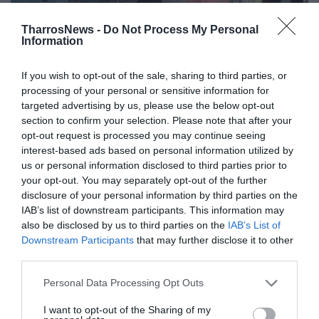
TharrosNews -
Do Not Process My Personal
Information
If you wish to opt-out of the sale, sharing to third parties, or
Πετροπόλεμος και συμπλοκές
processing of your personal or sensitive information for
targeted advertising by us, please use the below opt-out
μεταξύ φιλάθλων Καλαμάτας και
section to confirm your selection. Please note that after your
Προοδευτικής
opt-out request is processed you may continue seeing
interest-based ads based on personal information utilized by
28/09/2022 17:00
us or personal information disclosed to third parties prior to
Λίγο πριν συμπληρωθεί το πρώτο ημίχρονο του
your opt-out. You may separately opt-out of the further
disclosure of your personal information by third parties on the
αγώνα, ένταση και συμπλοκές σημειώθηκαν
IAB’s list of downstream participants. This information may
μεταξύ των φιλάθλων της Καλαμάτας και...
also be disclosed by us to third parties on the
IAB’s List of
Downstream Participants
that may further disclose it to other
third parties.
Personal Data Processing Opt Outs
I want to opt-out of the Sharing of my