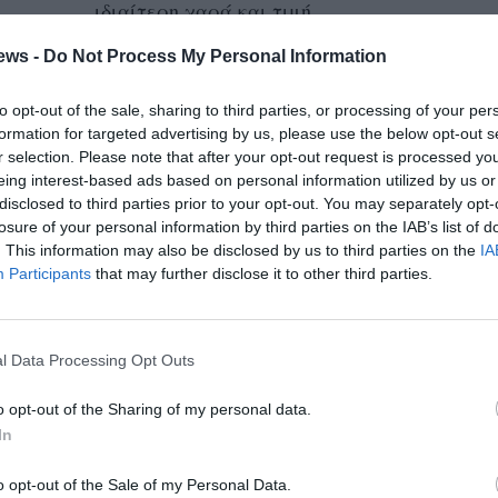
ιδιαίτερη χαρά και τιμή...
ews -
Do Not Process My Personal Information
20 ακόμη υποψήφιοι σύμβουλοι
στο πλευρό του Γεωργίου
to opt-out of the sale, sharing to third parties, or processing of your per
Τσώνη
formation for targeted advertising by us, please use the below opt-out s
r selection. Please note that after your opt-out request is processed y
22/08/2023 07:30
eing interest-based ads based on personal information utilized by us or
disclosed to third parties prior to your opt-out. You may separately opt-
Είκοσι ακόμη νέοι υποψήφιοι δημοτικοί και
losure of your personal information by third parties on the IAB’s list of
κοινοτικοί σύμβουλοι τάχθηκαν στο πλευρό
. This information may also be disclosed by us to third parties on the
IA
του Γεωργίου Τσώνη. Κι όπως αναφέρεται
Participants
that may further disclose it to other third parties.
σχετικά:...
l Data Processing Opt Outs
Γ. Τσώνης: Ο δήμαρχος
Μεσσήνης κρύβει το κόστος για
o opt-out of the Sharing of my personal data.
τα σκουπίδια
In
21/08/2023 19:04
o opt-out of the Sale of my Personal Data.