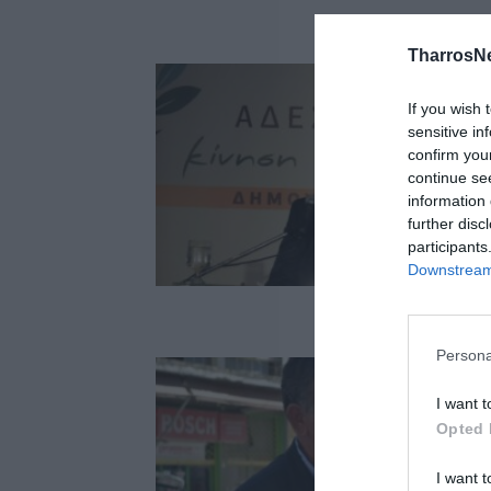
TharrosN
If you wish 
sensitive in
confirm you
continue se
information 
further disc
participants
Downstream 
Persona
I want t
Opted 
I want t