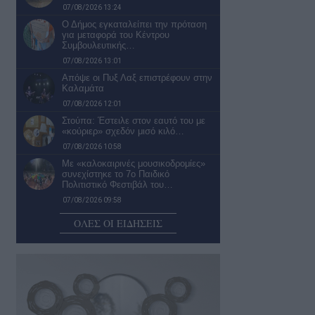
07/08/2026 13:24
Ο Δήμος εγκαταλείπει την πρόταση
για μεταφορά του Κέντρου
Συμβουλευτικής…
07/08/2026 13:01
Απόψε οι Πυξ Λαξ επιστρέφουν στην
Καλαμάτα
07/08/2026 12:01
Στούπα: Έστειλε στον εαυτό του με
«κούριερ» σχεδόν μισό κιλό…
07/08/2026 10:58
Με «καλοκαιρινές μουσικοδρομίες»
συνεχίστηκε το 7ο Παιδικό
Πολιτιστικό Φεστιβάλ του…
07/08/2026 09:58
Φωτιά στη Βοιωτία:
ΟΛΕΣ ΟΙ ΕΙΔΗΣΕΙΣ
Προφυλακίστηκαν ο δήμαρχος
Στυλίδας και άλλοι δύο…
07/08/2026 08:26
Εργασίες αναβάθμισης στα
αποδυτήρια και στις τουαλέτες κοινού
στο Κλειστό…
07/08/2026 07:50