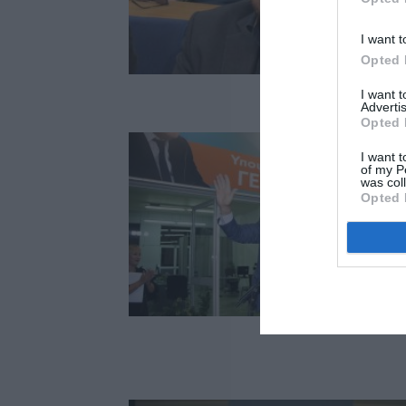
I want t
Opted 
I want 
Advertis
Opted 
I want t
of my P
was col
Opted 