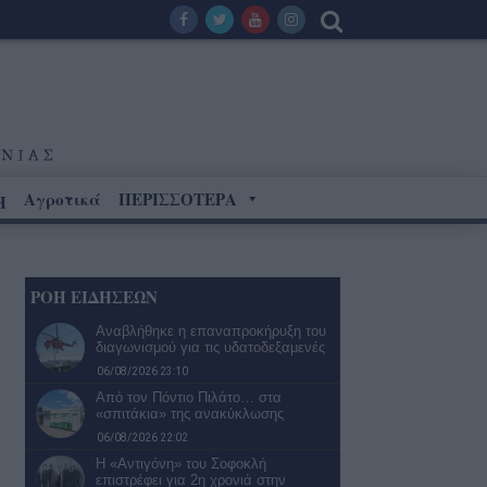
Αγροτικά
ΠΕΡΙΣΣΟΤΕΡΑ
Η
ΡΟΗ ΕΙΔΗΣΕΩΝ
Αναβλήθηκε η επαναπροκήρυξη του
διαγωνισμού για τις υδατοδεξαμενές
06/08/2026 23:10
Από τον Πόντιο Πιλάτο… στα
«σπιτάκια» της ανακύκλωσης
06/08/2026 22:02
Η «Αντιγόνη» του Σοφοκλή
επιστρέφει για 2η χρονιά στην