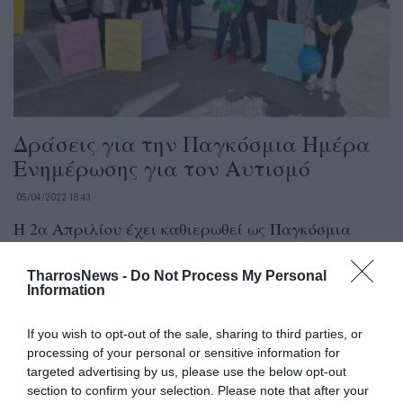
Δράσεις για την Παγκόσμια Ημέρα
Ενημέρωσης για τον Αυτισμό
05/04/2022 18:43
Η 2α Απριλίου έχει καθιερωθεί ως Παγκόσμια
Ημέρα Ενημέρωσης και Ευαισθητοποίησης για τον
Αυτισμό. Στην Καλαμάτα όπως κάθε...
TharrosNews -
Do Not Process My Personal
Information
If you wish to opt-out of the sale, sharing to third parties, or
processing of your personal or sensitive information for
targeted advertising by us, please use the below opt-out
section to confirm your selection. Please note that after your