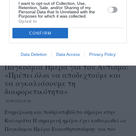
I want to opt-out of Collection, Use,
Retention, Sale, and/or Sharing of my
Personal Data that Is Unrelated with the
Purposes for which it was collected.
Opted In
CONFIRM
Data Deletion
Data Access
Privacy Policy
Παγκόσμια Ημέρα για τον Αυτισμό:
«Πρέπει όλοι να αποδεχτούμε και
να αγκαλιάσουμε τη
διαφορετικότητα»
02/04/2022 07:28
Ενημέρωση και ποδηλατοβόλτα σήμερα στην
Καλαμάτα Η σημερινή ημέρα έχει καθιερωθεί ως
Παγκόσμια Ημέρα Ευαισθητοποίησης για τον