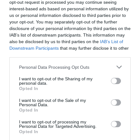
opt-out request is processed you may continue seeing
interest-based ads based on personal information utilized by
us or personal information disclosed to third parties prior to
your opt-out. You may separately opt-out of the further
disclosure of your personal information by third parties on the
IAB’s list of downstream participants. This information may
also be disclosed by us to third parties on the
IAB’s List of
Downstream Participants
that may further disclose it to other
Ενημέρωση για τον αυτισμό στον
third parties.
πεζόδρομο της Αριστομένους
Personal Data Processing Opt Outs
02/04/2022 15:12
I want to opt-out of the Sharing of my
Με αφορμή τη σημερινή ημέρα που είναι
personal data.
Opted In
αφιερωμένη στην ενημέρωση και την
I want to opt-out of the Sale of my
ευαισθητοποίηση για τον αυτισμό,
Personal Data.
πραγματοποιήθηκε ενημέρωση...
Opted In
I want to opt-out of processing my
Personal Data for Targeted Advertising.
Opted In