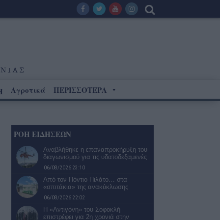
Αγροτικά
ΠΕΡΙΣΣΟΤΕΡΑ
Η
ΡΟΗ ΕΙΔΗΣΕΩΝ
Αναβλήθηκε η επαναπροκήρυξη του
διαγωνισμού για τις υδατοδεξαμενές
06/08/2026 23:10
Από τον Πόντιο Πιλάτο… στα
«σπιτάκια» της ανακύκλωσης
06/08/2026 22:02
Η «Αντιγόνη» του Σοφοκλή
επιστρέφει για 2η χρονιά στην