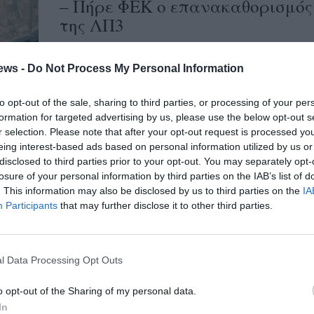
– Πήρε ΦΕΚ ο επανακαθορισμός
της ΛΠ3
19/04/2022 10:00
ews -
Do Not Process My Personal Information
Συνεδρίαση του Δημοτικού Συμβουλίου
Μεσσήνης πραγματοποιήθηκε χθες το
to opt-out of the sale, sharing to third parties, or processing of your per
μεσημέρι, με τους απόντες συμβούλους να
formation for targeted advertising by us, please use the below opt-out s
είναι αρκετοί, ωστόσο υπήρχε...
r selection. Please note that after your opt-out request is processed y
eing interest-based ads based on personal information utilized by us or
disclosed to third parties prior to your opt-out. You may separately opt-
Δήμος Μεσσήνης: Εγκρίθηκε ο
losure of your personal information by third parties on the IAB’s list of
επανακαθορισμός χρήσεων γης
. This information may also be disclosed by us to third parties on the
IA
Participants
that may further disclose it to other third parties.
στην περιοχή ΛΠ3
20/08/2021 08:41
Στο τελευταίο Δημοτικό Συμβούλιο
l Data Processing Opt Outs
Μεσσήνης ζητήθηκε ο επανακαθορισμός της
o opt-out of the Sharing of my personal data.
περιοχής ΛΠ3 του ΓΠΣ Μεσσήνης, θέμα που
In