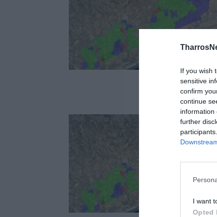
TharrosN
If you wish 
sensitive in
confirm you
continue se
information 
further disc
participants
Downstream 
Persona
I want t
Opted 