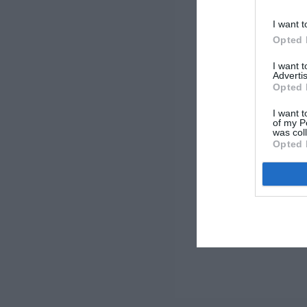
I want t
Opted 
I want 
Advertis
Opted 
I want t
of my P
was col
Opted 