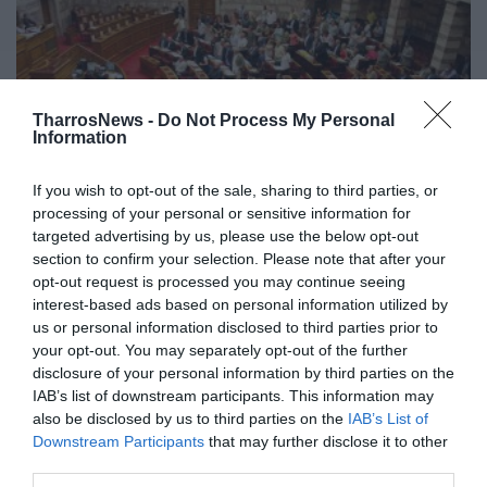
TharrosNews -
Do Not Process My Personal
Information
If you wish to opt-out of the sale, sharing to third parties, or
processing of your personal or sensitive information for
targeted advertising by us, please use the below opt-out
Βουλή-Κύρωση κώδικα νομοθεσίας
section to confirm your selection. Please note that after your
opt-out request is processed you may continue seeing
για μεταναστευτικό και προσφυγικό
interest-based ads based on personal information utilized by
us or personal information disclosed to third parties prior to
06/06/2022 19:30
your opt-out. You may separately opt-out of the further
Ολοκληρώθηκε στην αρμόδια επιτροπή της Βουλής,
disclosure of your personal information by third parties on the
η επεξεργασία τού νομοσχεδίου του υπουργείου
IAB’s list of downstream participants. This information may
also be disclosed by us to third parties on the
IAB’s List of
Μετανάστευσης & Ασύλου «Κύρωση του κώδικα...
Downstream Participants
that may further disclose it to other
third parties.