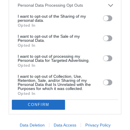
Personal Data Processing Opt Outs
I want to opt-out of the Sharing of my
personal data.
Opted In
I want to opt-out of the Sale of my
Personal Data.
Opted In
I want to opt-out of processing my
Personal Data for Targeted Advertising.
Opted In
Συνελήφθησαν πέντε άτομα για τον
I want to opt-out of Collection, Use,
Retention, Sale, and/or Sharing of my
εμπρησμό της Μόριας
Personal Data that Is Unrelated with the
Purposes for which it was collected.
Opted In
15/09/2020 17:48
«Οι εμπρηστές της Μόριας κρατούνται.
CONFIRM
Συνελήφθησαν πέντε νεαρής ηλικίας αλλοδαποί
και αναζητείται ο ένας ο οποίος έχει
Data Deletion
Data Access
Privacy Policy
ταυτοποιηθεί»...