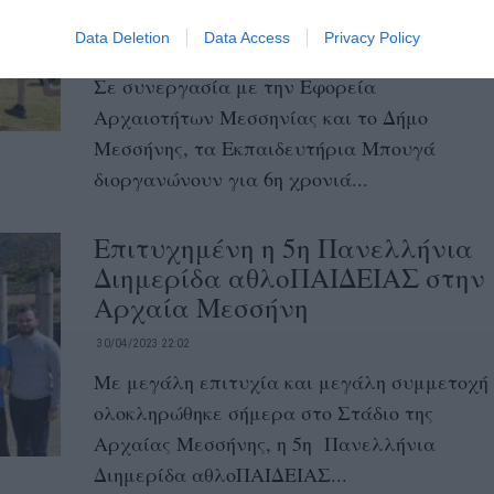
Μεσσήνη
Data Deletion
Data Access
Privacy Policy
08/03/2024 14:52
Σε συνεργασία με την Εφορεία
Αρχαιοτήτων Μεσσηνίας και το Δήμο
Μεσσήνης, τα Εκπαιδευτήρια Μπουγά
διοργανώνουν για 6η χρονιά...
Επιτυχημένη η 5η Πανελλήνια
Διημερίδα αθλοΠΑΙΔΕΙΑΣ στην
Αρχαία Μεσσήνη
30/04/2023 22:02
Με μεγάλη επιτυχία και μεγάλη συμμετοχή
ολοκληρώθηκε σήμερα στο Στάδιο της
Αρχαίας Μεσσήνης, η 5η Πανελλήνια
Διημερίδα αθλοΠΑΙΔΕΙΑΣ...