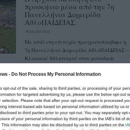
προσκήνιο μέσα από την 7η
Πανελλήνια Διημερίδα
ΑθλοΠΑΙΔΕΙΑΣ
09/04/2025 18:25
Με απόλυτη επιτυχία πραγματοποιήθηκε η
7η Πανελλήνια Διημερίδα ΑθλοΠΑΙΔΕΙΑΣ –
Κλασικού Αθλητισμού στον μοναδικής
ακτινοβολίας αρχαιολογικό χώρο της...
ews -
Do Not Process My Personal Information
Απρίλιος στα Εκπαιδευτήρια
to opt-out of the sale, sharing to third parties, or processing of your per
Μπουγά: Δύο θεσμοί που
formation for targeted advertising by us, please use the below opt-out s
ενώνουν Παιδεία και Πολιτισμό
r selection. Please note that after your opt-out request is processed y
eing interest-based ads based on personal information utilized by us or
02/04/2025 19:30
disclosed to third parties prior to your opt-out. You may separately opt-
Ο Απρίλιος ξεκινά με δύο εμβληματικές
losure of your personal information by third parties on the IAB’s list of
. This information may also be disclosed by us to third parties on the
IA
εκδηλώσεις που έχουν συνδεθεί άρρηκτα με