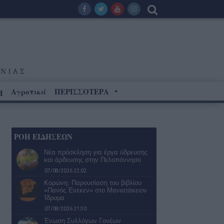
Αγροτικά
ΠΕΡΙΣΣΟΤΕΡΑ
Η
ΡΟΗ ΕΙΔΗΣΕΩΝ
Νέα πρόσκληση για έργα ύδρευσης
και άρδευσης στην Πελοπόννησο
07/08/2026 22:02
Κορώνη: Παρουσίαση του βιβλίου
«Πανός Ένεκεν» στο Μανιατάκειον
Ίδρυµα
07/08/2026 21:30
Ένωση Συλλόγων Γονέων