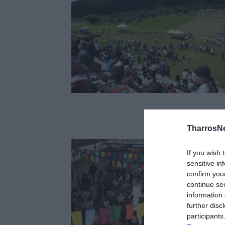
TharrosN
If you wish 
sensitive in
confirm you
continue se
information 
further disc
participants