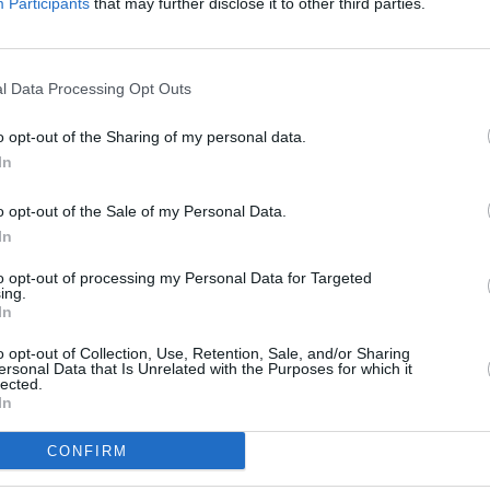
Participants
that may further disclose it to other third parties.
την ταυτότητα και την εξωστρέφεια των...
Διεξήχθη με επιτυχία η 6η
l Data Processing Opt Outs
Πανελλήνια Διημερίδα
o opt-out of the Sharing of my personal data.
αθλοΠΑΙΔΕΙΑΣ – Κλασικού
In
Αθλητισμού
o opt-out of the Sale of my Personal Data.
21/04/2024 09:00
In
Με επιτυχία πραγματοποιήθηκε την Πέμπτη
to opt-out of processing my Personal Data for Targeted
18 και την Παρασκευή 19 Απριλίου 2024 η
ing.
6η Πανελλήνια Διημερίδα αθλοΠΑΙΔΕΙΑΣ
In
–...
o opt-out of Collection, Use, Retention, Sale, and/or Sharing
ersonal Data that Is Unrelated with the Purposes for which it
lected.
In
6η Πανελλήνια Διημερίδα
ΑθλοΠΑΙΔΕIΑΣ – Κλασικού
CONFIRM
Αθλητισμού στην Αρχαία