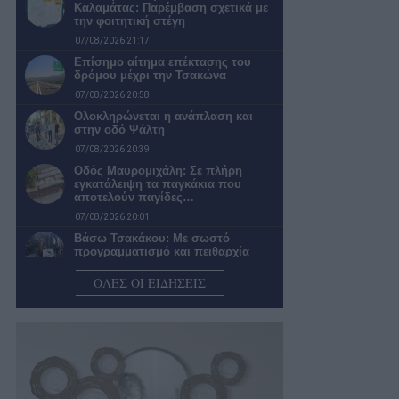
Καλαμάτας: Παρέμβαση σχετικά με
την φοιτητική στέγη
07/08/2026 21:17
Επίσημο αίτημα επέκτασης του
δρόμου μέχρι την Τσακώνα
07/08/2026 20:58
Ολοκληρώνεται η ανάπλαση και
στην οδό Ψάλτη
07/08/2026 20:39
Οδός Μαυρομιχάλη: Σε πλήρη
εγκατάλειψη τα παγκάκια που
αποτελούν παγίδες…
07/08/2026 20:01
Βάσω Τσακάκου: Με σωστό
προγραμματισμό και πειθαρχία
μπορείς να κυνηγάς…
ΟΛΕΣ ΟΙ ΕΙΔΗΣΕΙΣ
07/08/2026 19:00
Καλαμάτα: Απαράδεκτη η εικόνα σε
πολλές στάσεις της αστικής
συγκοινωνίας
07/08/2026 18:25
Λύσεις για προβλήματα ύδρευσης –
αποχέτευσης ανήγγειλε η πρόεδρος