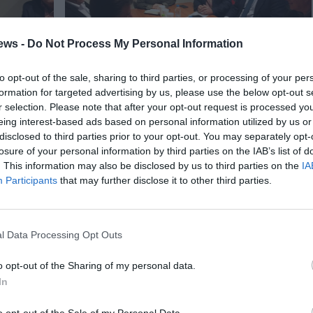
ews -
Do Not Process My Personal Information
to opt-out of the sale, sharing to third parties, or processing of your per
formation for targeted advertising by us, please use the below opt-out s
r selection. Please note that after your opt-out request is processed y
eing interest-based ads based on personal information utilized by us or
disclosed to third parties prior to your opt-out. You may separately opt-
αίσαρη που βρίσκονται τα γραφεία του Συλλόγου και
losure of your personal information by third parties on the IAB’s list of
. This information may also be disclosed by us to third parties on the
IA
 εκπροσώπους των διαμαρτυρομένων.
Participants
that may further disclose it to other third parties.
l Data Processing Opt Outs
o opt-out of the Sharing of my personal data.
In
o opt-out of the Sale of my Personal Data.