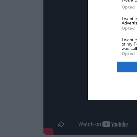
Opted 
I want 
Advertis
Opted 
I want t
of my P
was col
Opted 