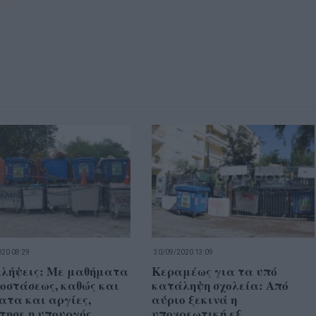
20 08:29
30/09/2020 13:09
λήψεις: Με μαθήματα
Κεραμέως για τα υπό
οστάσεως, καθώς και
κατάληψη σχολεία: Από
ατα και αργίες,
αύριο ξεκινά η
τησε η υπουργός
υποχρεωτική εξ