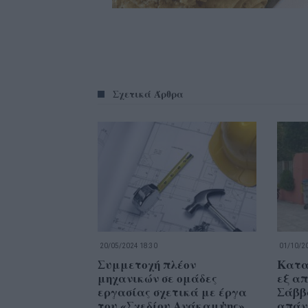
Σχετικά Άρθρα
20/05/2024 18:30
01/10/20
Συμμετοχή πλέον
Κατα
μηχανικών σε ομάδες
εξ απ
εργασίας σχετικά με έργα
Σάββ
του «Σχεδίου Ανάκαμψης»
απάν