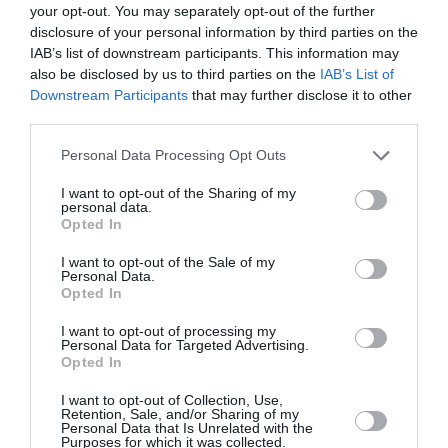
your opt-out. You may separately opt-out of the further
Με απόφαση της υφυπουργού Παιδείας, Δόμνας
disclosure of your personal information by third parties on the
Μιχαηλίδου, εγκρίθηκε τις προηγούμενες ημέρες η
IAB’s list of downstream participants. This information may
also be disclosed by us to third parties on the
IAB’s List of
μετονομασία του 10 ου Πειραματικού Σχολείου...
Downstream Participants
that may further disclose it to other
third parties.
Personal Data Processing Opt Outs
I want to opt-out of the Sharing of my
personal data.
Opted In
I want to opt-out of the Sale of my
Personal Data.
Opted In
I want to opt-out of processing my
Personal Data for Targeted Advertising.
Opted In
Πειραματικό Δημοτικό Σχολείο
I want to opt-out of Collection, Use,
Retention, Sale, and/or Sharing of my
Καλαμάτας: Έναρξη των ομίλων
Personal Data that Is Unrelated with the
Purposes for which it was collected.