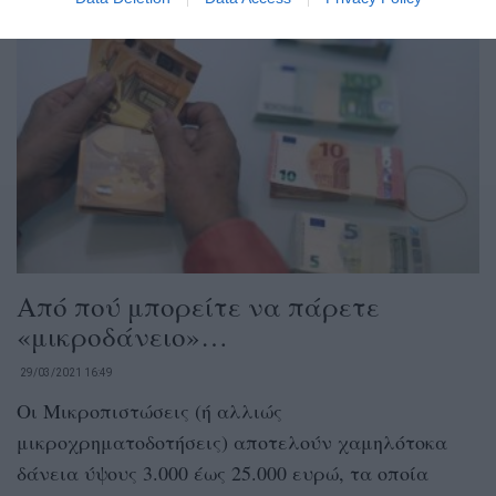
Από πού μπορείτε να πάρετε
«μικροδάνειο»…
29/03/2021 16:49
Οι Μικροπιστώσεις (ή αλλιώς
μικροχρηματοδοτήσεις) αποτελούν χαμηλότοκα
δάνεια ύψους 3.000 έως 25.000 ευρώ, τα οποία