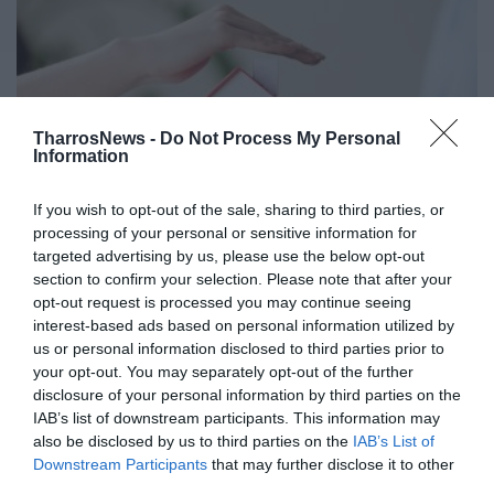
TharrosNews -
Do Not Process My Personal
Information
If you wish to opt-out of the sale, sharing to third parties, or
processing of your personal or sensitive information for
targeted advertising by us, please use the below opt-out
Νέο πρόγραμμα προστασίας της
section to confirm your selection. Please note that after your
πρώτης κατοικίας
opt-out request is processed you may continue seeing
interest-based ads based on personal information utilized by
28/02/2022 15:00
us or personal information disclosed to third parties prior to
Τη δημιουργία ενός νέου προγράμματος για την
your opt-out. You may separately opt-out of the further
disclosure of your personal information by third parties on the
κρατική στήριξη των δανείων πρώτης κατοικίας
IAB’s list of downstream participants. This information may
των ευάλωτων νοικοκυριών ανακοίνωσε το...
also be disclosed by us to third parties on the
IAB’s List of
Downstream Participants
that may further disclose it to other
third parties.