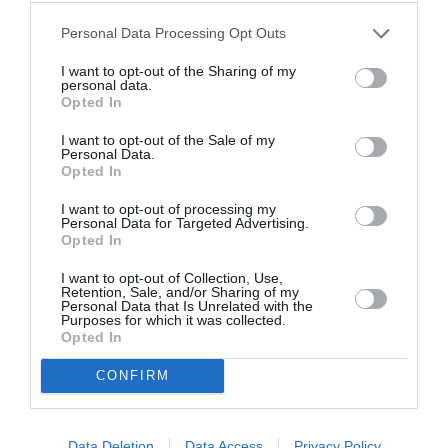
Personal Data Processing Opt Outs
I want to opt-out of the Sharing of my
personal data.
Opted In
I want to opt-out of the Sale of my
Personal Data.
Opted In
I want to opt-out of processing my
Personal Data for Targeted Advertising.
Opted In
Δάνεια σε αγρότες από 3.000 έως
I want to opt-out of Collection, Use,
25.000 ευρώ με επιδότηση επιτοκίου
Retention, Sale, and/or Sharing of my
Personal Data that Is Unrelated with the
Purposes for which it was collected.
18/01/2022 19:00
Opted In
Χρηματοδοτικά μέσα περιλαμβάνει η νέα ΚΑΠ
CONFIRM
2023-2027 προς τους αγρότες, με δυνατότητα
πρόσβασης σε δάνεια από 3.000 έως...
Data Deletion
Data Access
Privacy Policy