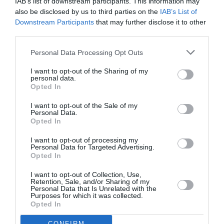
συγκεκριμένων εργασιών στην Περιφερειακή
IAB’s list of downstream participants. This information may
also be disclosed by us to third parties on the
IAB’s List of
Ενότητα Μεσσηνίας προέβη η Περιφέρεια
Downstream Participants
that may further disclose it to other
Πελοποννήσου, μετά τις...
third parties.
Personal Data Processing Opt Outs
I want to opt-out of the Sharing of my
personal data.
Opted In
I want to opt-out of the Sale of my
Personal Data.
Opted In
I want to opt-out of processing my
Personal Data for Targeted Advertising.
Opted In
I want to opt-out of Collection, Use,
Έξαρση κατολισθήσεων
Retention, Sale, and/or Sharing of my
Personal Data that Is Unrelated with the
καταγράφεται φέτος στο δρόμο
Purposes for which it was collected.
Opted In
Καλαμάτα – Σπάρτης στον Ταΰγετο
CONFIRM