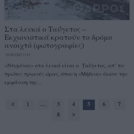
Στα λευκά ο Ταΰγετος –
Εκχιονιστικά κρατούν το δρόμο
ανοιχτό (φωτογραφίες)
15/02/2021 11:31
«Ντυμένος» στα λευκά είναι ο Ταΰγετος, απ’ τις
πρώτες πρωινές ώρας, όπου η «Μήδεια» έκανε την
εμφάνιση της...
1
…
3
4
5
6
7
8