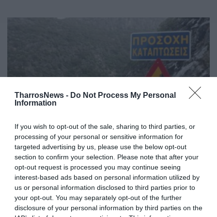
TharrosNews -
Do Not Process My Personal
Information
If you wish to opt-out of the sale, sharing to third parties, or
processing of your personal or sensitive information for
Άρση επικινδυνότητας στο δρόμο
targeted advertising by us, please use the below opt-out
Καλαμάτα – Σπάρτη και
section to confirm your selection. Please note that after your
opt-out request is processed you may continue seeing
καθαρισμός Παμίσου και Άριος
interest-based ads based on personal information utilized by
us or personal information disclosed to third parties prior to
13/12/2021 14:51
your opt-out. You may separately opt-out of the further
Σε μίσθωση μηχανημάτων για την εκτέλεση
disclosure of your personal information by third parties on the