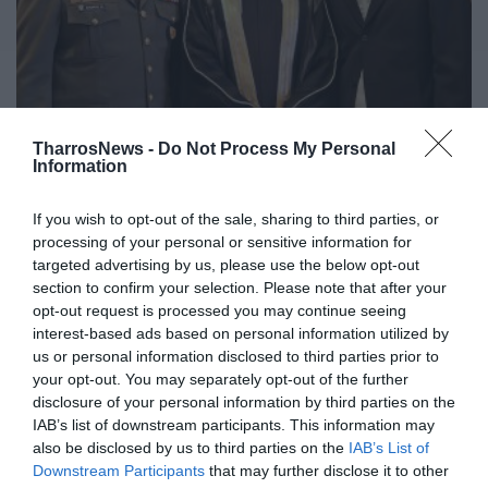
Νίκος Φλώρος: Τιμώμενος
TharrosNews -
Do Not Process My Personal
Information
καλλιτέχνης των Ηνωμένων
Αραβικών Εμιράτων σε εκδήλωση
If you wish to opt-out of the sale, sharing to third parties, or
στο Ζάππειο Μέγαρο
processing of your personal or sensitive information for
targeted advertising by us, please use the below opt-out
30/11/2023 18:22
section to confirm your selection. Please note that after your
Με τιμώμενο πρόσωπο τον Έλληνα καλλιτέχνη
opt-out request is processed you may continue seeing
interest-based ads based on personal information utilized by
Νίκο Φλώρο η Πρεσβεία των Ηνωμένων Αραβικών
us or personal information disclosed to third parties prior to
Εμιράτων γιόρτασε την περασμένη Πέμπτη...
your opt-out. You may separately opt-out of the further
disclosure of your personal information by third parties on the
IAB’s list of downstream participants. This information may
also be disclosed by us to third parties on the
IAB’s List of
Downstream Participants
that may further disclose it to other