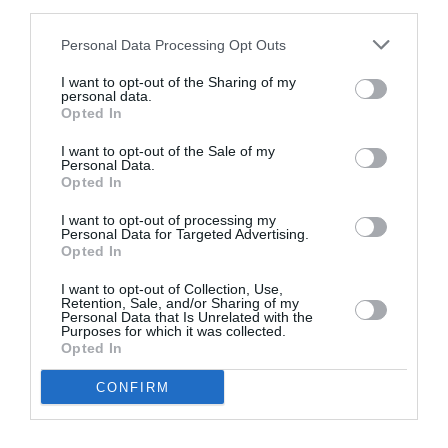
third parties.
Personal Data Processing Opt Outs
I want to opt-out of the Sharing of my
personal data.
Opted In
I want to opt-out of the Sale of my
Personal Data.
Opted In
Για δεύτερη συνεχή χρονιά τιμήθηκε
I want to opt-out of processing my
ο διεθνής Έλληνας γλύπτης Νίκος
Personal Data for Targeted Advertising.
Φλώρος από το ΓΕΕΘΑ
Opted In
I want to opt-out of Collection, Use,
25/11/2023 18:12
Retention, Sale, and/or Sharing of my
Personal Data that Is Unrelated with the
Τα πρωτότυπα γλυπτά του διεθνούς εικαστικού
Purposes for which it was collected.
Opted In
καλλιτέχνη, Νίκου Φλώρου, παρουσιάστηκαν στην
εκδήλωση του Γενικού Επιτελείου Εθνικής Άμυνας
CONFIRM
για...