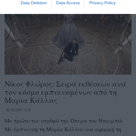
Data Deletion
Data Access
Privacy Policy
Νίκος Φλώρος: Σειρά εκθέσεων ανά
τον κόσμο εμπνευσμένων από τη
Μαρία Κάλλας
18/05/2023 15:02
Με πρώτο του σταθμό την Όπερα του Ντουμπάι
Με έμπνευση τη Μαρία Κάλλας και αφορμή τη