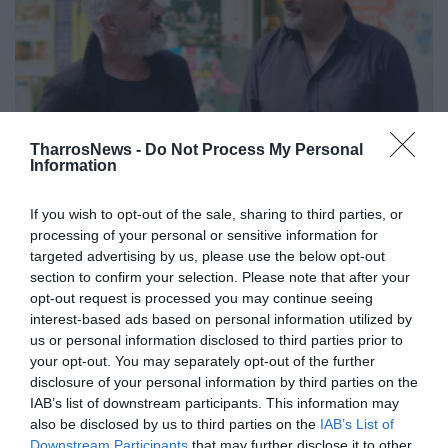
TharrosNews -
Do Not Process My Personal
Information
Θηβαίος – Μάργαρης: «Ζωντανή
ανταλλαγή ενέργειας και
If you wish to opt-out of the sale, sharing to third parties, or
συναισθήματος που κάνει κάθε
processing of your personal or sensitive information for
targeted advertising by us, please use the below opt-out
βραδιά μοναδική»
section to confirm your selection. Please note that after your
opt-out request is processed you may continue seeing
22/04/2026 19:00
interest-based ads based on personal information utilized by
Διπλή συναυλία στο Πνευματικό Κέντρο την
us or personal information disclosed to third parties prior to
your opt-out. You may separately opt-out of the further
Παρασκευή και το Σάββατο Μια συναυλία του
disclosure of your personal information by third parties on the
αγαπημένου τραγουδιστή και συνθέτη Χρήστου...
IAB’s list of downstream participants. This information may
also be disclosed by us to third parties on the
IAB’s List of
Downstream Participants
that may further disclose it to other