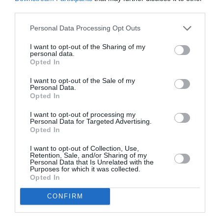
third parties.
Personal Data Processing Opt Outs
I want to opt-out of the Sharing of my
personal data.
Opted In
I want to opt-out of the Sale of my
Personal Data.
Opted In
I want to opt-out of processing my
Personal Data for Targeted Advertising.
Palko Gregor l’Ami: Ένας Ολλανδός
Opted In
που άφησε για πάντα τη χώρα του
I want to opt-out of Collection, Use,
για την Καλαμάτα
Retention, Sale, and/or Sharing of my
Personal Data that Is Unrelated with the
Purposes for which it was collected.
14/04/2026 19:50
Opted In
Πρόσφατα παρουσιάσαμε τη νεαρή Γερμανίδα
CONFIRM
Miriam Braeuer που ζει μόνιμα πλέον στην περιοχή
μας αφήνοντας την πατρίδα της....