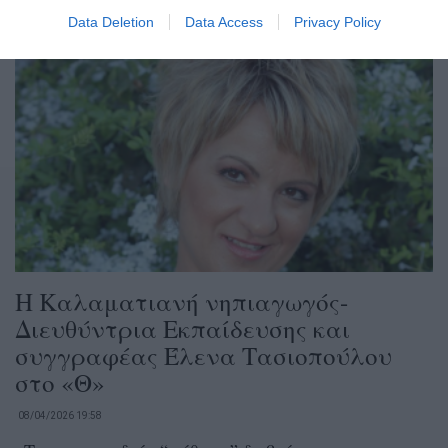
Data Deletion
Data Access
Privacy Policy
Η Καλαματιανή νηπιαγωγός-
Διευθύντρια Εκπαίδευσης και
συγγραφέας Έλενα Τασιοπούλου
στο «Θ»
08/04/2026 19:58