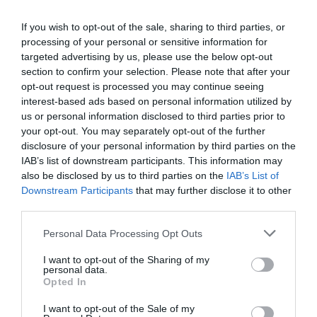
If you wish to opt-out of the sale, sharing to third parties, or
processing of your personal or sensitive information for
Καλαμάτα: Προφυλακίσθηκε ο
targeted advertising by us, please use the below opt-out
29χρονος Αρμένιος για την
section to confirm your selection. Please note that after your
opt-out request is processed you may continue seeing
απόπειρα βιασμού
interest-based ads based on personal information utilized by
us or personal information disclosed to third parties prior to
19/04/2024 06:11
your opt-out. You may separately opt-out of the further
Προφυλακιστέος κρίθηκε με σύμφωνη γνώμη
disclosure of your personal information by third parties on the
ανακριτή και εισαγγελέα ο 29χρονος Αρμένιος, ο
IAB’s list of downstream participants. This information may
also be disclosed by us to third parties on the
IAB’s List of
οποίος νωρίς το πρωί της Κυριακής...
Downstream Participants
that may further disclose it to other
third parties.
Personal Data Processing Opt Outs
I want to opt-out of the Sharing of my
personal data.
Opted In
I want to opt-out of the Sale of my