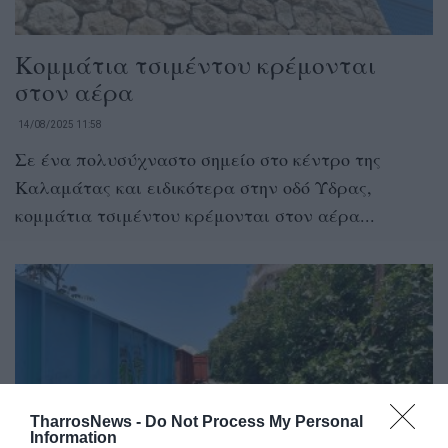
Κομμάτια τσιμέντου κρέμονται
στον αέρα
14/08/2025 11:58
Σε ένα πολυσύχναστο σημείο στο κέντρο της
Καλαμάτας και ειδικότερα στην οδό Ύδρας,
κομμάτια τσιμέντου κρέμονται στον αέρα...
TharrosNews -
Do Not Process My Personal
Information