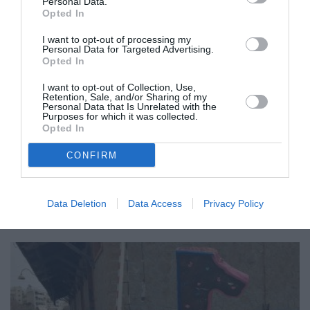
Personal Data.
Opted In
I want to opt-out of processing my
Personal Data for Targeted Advertising.
Opted In
Καλαμάτα: Απόπειρα βιασμού στον
I want to opt-out of Collection, Use,
Retention, Sale, and/or Sharing of my
παλιό εγκαταλελειμμένο χώρο του
Personal Data that Is Unrelated with the
Purposes for which it was collected.
ΟΣΕ
Opted In
16/04/2024 04:50
CONFIRM
Χάρις στην ψυχραιμία και την αποφασιστικότητά
της γλίτωσε τα χειρότερα νωρίς το πρωί της
Data Deletion
Data Access
Privacy Policy
Κυριακής μια 35χρονη γυναίκα...